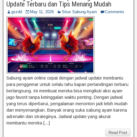
Update Terbaru dan Tips Menang Mudah
gszdd
May 11, 2026
Situs Sabung Ayam
Comments
Sabung ayam online cepat dengan jadwal update membantu
para penggemar untuk selalu tahu kapan pertandingan terbaru
berlangsung. Ini membuat mereka bisa mengikuti aksi ayam
jago favorit tanpa ketinggalan waktu penting. Dengan jadwal
yang terus diperbarui, pengalaman menonton jadi lebih mudah
dan menyenangkan. Banyak orang suka sabung ayam karena
adrenalin dan strateginya. Jadwal update yang akurat
membantu mereka […]
Read Post