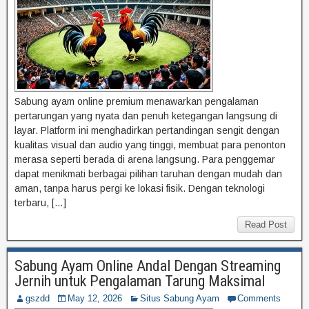
Sabung ayam online premium menawarkan pengalaman
pertarungan yang nyata dan penuh ketegangan langsung di
layar. Platform ini menghadirkan pertandingan sengit dengan
kualitas visual dan audio yang tinggi, membuat para penonton
merasa seperti berada di arena langsung. Para penggemar
dapat menikmati berbagai pilihan taruhan dengan mudah dan
aman, tanpa harus pergi ke lokasi fisik. Dengan teknologi
terbaru, […]
Read Post
Sabung Ayam Online Andal Dengan Streaming
Jernih untuk Pengalaman Tarung Maksimal
gszdd
May 12, 2026
Situs Sabung Ayam
Comments