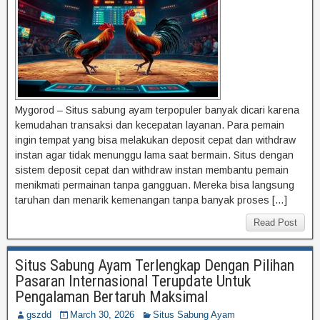
Mygorod – Situs sabung ayam terpopuler banyak dicari karena
kemudahan transaksi dan kecepatan layanan. Para pemain
ingin tempat yang bisa melakukan deposit cepat dan withdraw
instan agar tidak menunggu lama saat bermain. Situs dengan
sistem deposit cepat dan withdraw instan membantu pemain
menikmati permainan tanpa gangguan. Mereka bisa langsung
taruhan dan menarik kemenangan tanpa banyak proses […]
Read Post
Situs Sabung Ayam Terlengkap Dengan Pilihan
Pasaran Internasional Terupdate Untuk
Pengalaman Bertaruh Maksimal
gszdd
March 30, 2026
Situs Sabung Ayam