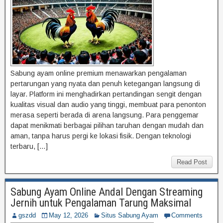
Sabung ayam online premium menawarkan pengalaman
pertarungan yang nyata dan penuh ketegangan langsung di
layar. Platform ini menghadirkan pertandingan sengit dengan
kualitas visual dan audio yang tinggi, membuat para penonton
merasa seperti berada di arena langsung. Para penggemar
dapat menikmati berbagai pilihan taruhan dengan mudah dan
aman, tanpa harus pergi ke lokasi fisik. Dengan teknologi
terbaru, […]
Read Post
Sabung Ayam Online Andal Dengan Streaming
Jernih untuk Pengalaman Tarung Maksimal
gszdd
May 12, 2026
Situs Sabung Ayam
Comments