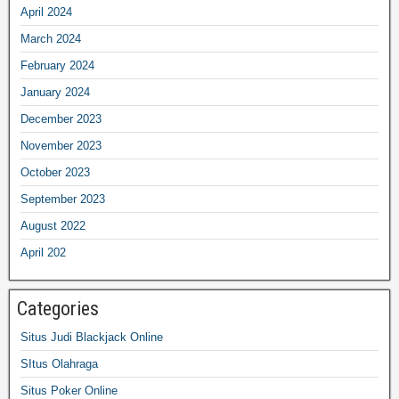
April 2024
March 2024
February 2024
January 2024
December 2023
November 2023
October 2023
September 2023
August 2022
April 202
Categories
Situs Judi Blackjack Online
SItus Olahraga
Situs Poker Online