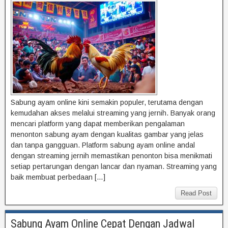
Sabung ayam online kini semakin populer, terutama dengan
kemudahan akses melalui streaming yang jernih. Banyak orang
mencari platform yang dapat memberikan pengalaman
menonton sabung ayam dengan kualitas gambar yang jelas
dan tanpa gangguan. Platform sabung ayam online andal
dengan streaming jernih memastikan penonton bisa menikmati
setiap pertarungan dengan lancar dan nyaman. Streaming yang
baik membuat perbedaan […]
Read Post
Sabung Ayam Online Cepat Dengan Jadwal