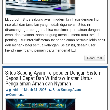
Mygorod – Situs sabung ayam modern kini hadir dengan fitur
interaktif dan tampilan yang mudah digunakan. Situs ini
dirancang agar pengguna bisa menikmati permainan dengan
cepat dan nyaman tanpa bingung mencari menu atau tombol
penting. Fitur interaktif membuat pengalaman bermain lebih seru
dan menarik bagi semua kalangan. Selain itu, desain user
friendly membantu pemain baru mengenal […]
Read Post
Situs Sabung Ayam Terpopuler Dengan Sistem
Deposit Cepat Dan Withdraw Instan Untuk
Pengalaman Aman dan Nyaman
gszdd
March 31, 2026
Situs Sabung Ayam
Comments