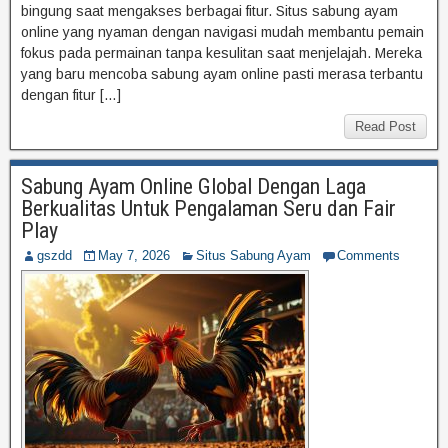
bingung saat mengakses berbagai fitur. Situs sabung ayam
online yang nyaman dengan navigasi mudah membantu pemain
fokus pada permainan tanpa kesulitan saat menjelajah. Mereka
yang baru mencoba sabung ayam online pasti merasa terbantu
dengan fitur […]
Read Post
Sabung Ayam Online Global Dengan Laga
Berkualitas Untuk Pengalaman Seru dan Fair
Play
gszdd
May 7, 2026
Situs Sabung Ayam
Comments