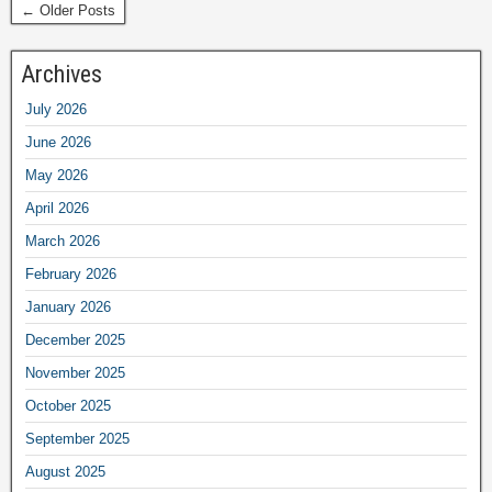
← Older Posts
Archives
July 2026
June 2026
May 2026
April 2026
March 2026
February 2026
January 2026
December 2025
November 2025
October 2025
September 2025
August 2025