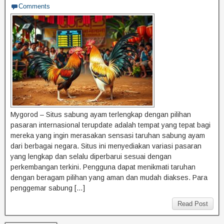
Comments
Mygorod – Situs sabung ayam terlengkap dengan pilihan
pasaran internasional terupdate adalah tempat yang tepat bagi
mereka yang ingin merasakan sensasi taruhan sabung ayam
dari berbagai negara. Situs ini menyediakan variasi pasaran
yang lengkap dan selalu diperbarui sesuai dengan
perkembangan terkini. Pengguna dapat menikmati taruhan
dengan beragam pilihan yang aman dan mudah diakses. Para
penggemar sabung […]
Read Post