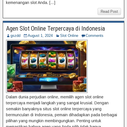
kemenangan slot Anda. […]
Read Post
Agen Slot Online Terpercaya di Indonesia
gszdd
August 1, 2024
Slot Online
Comments
Dalam dunia perjudian online, memilih agen slot online
terpercaya menjadi langkah yang sangat krusial. Dengan
semakin banyaknya situs slot online terpercaya yang
bermunculan di Indonesia, pemain dihadapkan pada berbagai
pilihan yang mungkin membingungkan. Penting untuk
memastikan bahwa agen yang Anda pilih tidak hanya