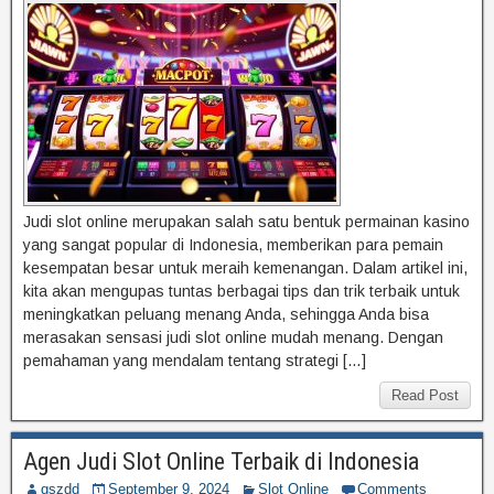
Judi slot online merupakan salah satu bentuk permainan kasino
yang sangat popular di Indonesia, memberikan para pemain
kesempatan besar untuk meraih kemenangan. Dalam artikel ini,
kita akan mengupas tuntas berbagai tips dan trik terbaik untuk
meningkatkan peluang menang Anda, sehingga Anda bisa
merasakan sensasi judi slot online mudah menang. Dengan
pemahaman yang mendalam tentang strategi […]
Read Post
Agen Judi Slot Online Terbaik di Indonesia
gszdd
September 9, 2024
Slot Online
Comments