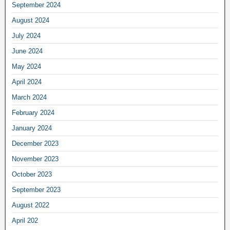
September 2024
August 2024
July 2024
June 2024
May 2024
April 2024
March 2024
February 2024
January 2024
December 2023
November 2023
October 2023
September 2023
August 2022
April 202