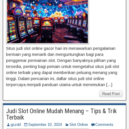
Situs judi slot online gacor hari ini menawarkan pengalaman
bermain yang menarik dan menguntungkan bagi para
penggemar permainan slot. Dengan banyaknya pilihan yang
tersedia, penting bagi pemain untuk mengetahui situs judi slot
online terbaik yang dapat memberikan peluang menang yang
tinggi. Dalam pencarian ini, daftar situs judi slot online
terpercaya menjadi panduan utama untuk menemukan […]
Read Post
Judi Slot Online Mudah Menang – Tips & Trik
Terbaik
gszdd
September 10, 2024
Slot Online
Comments