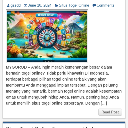
gszdd
June 10, 2024
Situs Togel Online
Comments
MYGOROD – Anda ingin meraih kemenangan besar dalam
bermain togel online? Tidak perlu khawatir! Di Indonesia,
terdapat berbagai pilihan togel online terbaik yang akan
membantu Anda menggapai impian tersebut. Dengan peluang
menang yang menarik, bermain togel online adalah kesempatan
emas untuk mengubah hidup Anda. Namun, penting bagi Anda
untuk memilih situs togel online terpercaya. Dengan […]
Read Post