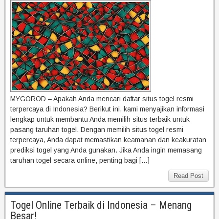
MYGOROD – Apakah Anda mencari daftar situs togel resmi
terpercaya di Indonesia? Berikut ini, kami menyajikan informasi
lengkap untuk membantu Anda memilih situs terbaik untuk
pasang taruhan togel. Dengan memilih situs togel resmi
terpercaya, Anda dapat memastikan keamanan dan keakuratan
prediksi togel yang Anda gunakan. Jika Anda ingin memasang
taruhan togel secara online, penting bagi […]
Read Post
Togel Online Terbaik di Indonesia – Menang
Besar!