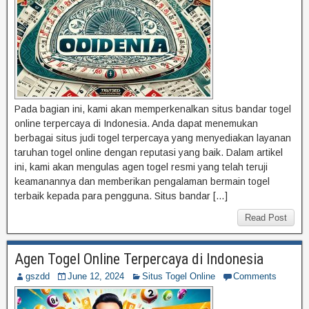
Pada bagian ini, kami akan memperkenalkan situs bandar togel
online terpercaya di Indonesia. Anda dapat menemukan
berbagai situs judi togel terpercaya yang menyediakan layanan
taruhan togel online dengan reputasi yang baik. Dalam artikel
ini, kami akan mengulas agen togel resmi yang telah teruji
keamanannya dan memberikan pengalaman bermain togel
terbaik kepada para pengguna. Situs bandar […]
Read Post
Agen Togel Online Terpercaya di Indonesia
gszdd
June 12, 2024
Situs Togel Online
Comments