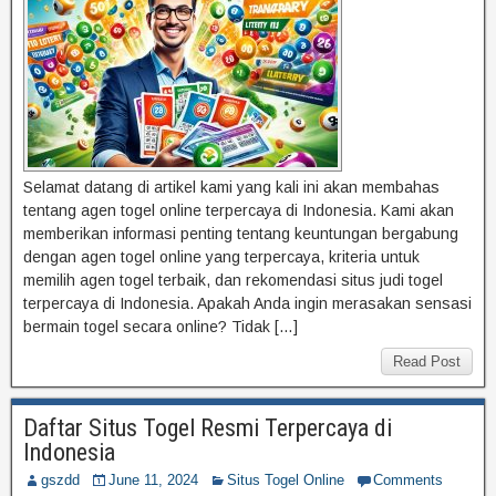
Selamat datang di artikel kami yang kali ini akan membahas
tentang agen togel online terpercaya di Indonesia. Kami akan
memberikan informasi penting tentang keuntungan bergabung
dengan agen togel online yang terpercaya, kriteria untuk
memilih agen togel terbaik, dan rekomendasi situs judi togel
terpercaya di Indonesia. Apakah Anda ingin merasakan sensasi
bermain togel secara online? Tidak […]
Read Post
Daftar Situs Togel Resmi Terpercaya di
Indonesia
gszdd
June 11, 2024
Situs Togel Online
Comments