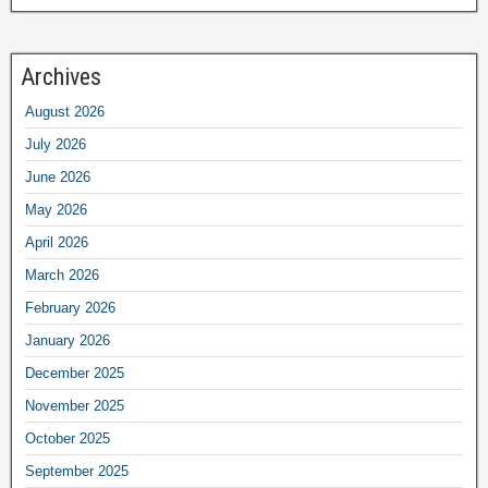
Archives
August 2026
July 2026
June 2026
May 2026
April 2026
March 2026
February 2026
January 2026
December 2025
November 2025
October 2025
September 2025