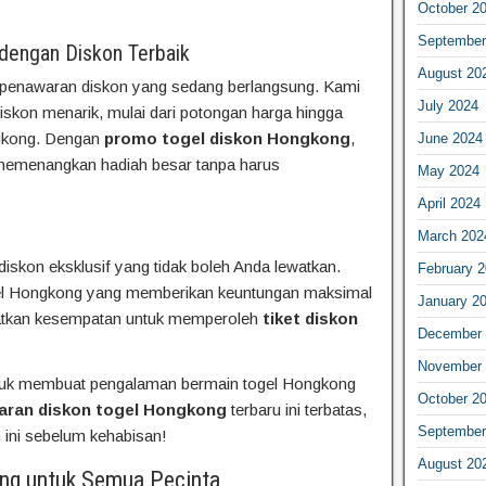
October 2
September
dengan Diskon Terbaik
August 20
g penawaran diskon yang sedang berlangsung. Kami
July 2024
skon menarik, mulai dari potongan harga hingga
gkong. Dengan
promo togel diskon Hongkong
,
June 2024
memenangkan hadiah besar tanpa harus
May 2024
April 2024
March 202
skon eksklusif yang tidak boleh Anda lewatkan.
February 
gel Hongkong yang memberikan keuntungan maksimal
January 2
ewatkan kesempatan untuk memperoleh
tiket diskon
December 
November 
tuk membuat pengalaman bermain togel Hongkong
October 2
ran diskon togel Hongkong
terbaru ini terbatas,
September
 ini sebelum kehabisan!
August 20
ng untuk Semua Pecinta