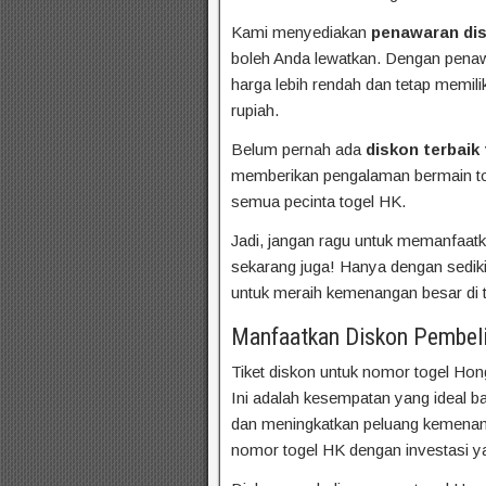
Kami menyediakan
penawaran di
boleh Anda lewatkan. Dengan penawa
harga lebih rendah dan tetap memil
rupiah.
Belum pernah ada
diskon terbai
memberikan pengalaman bermain to
semua pecinta togel HK.
Jadi, jangan ragu untuk memanfaat
sekarang juga! Hanya dengan sediki
untuk meraih kemenangan besar di 
Manfaatkan Diskon Pembel
Tiket diskon untuk nomor togel Ho
Ini adalah kesempatan yang ideal 
dan meningkatkan peluang kemenan
nomor togel HK dengan investasi ya