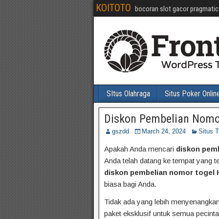
KOITOTO
bocoran slot gacor pragmatic h
SItus Olahraga
Situs Poker Onlin
Diskon Pembelian Nomo
gszdd
March 24, 2024
Situs T
Apakah Anda mencari
diskon pem
Anda telah datang ke tempat yang tep
diskon pembelian nomor togel
biasa bagi Anda.
Tidak ada yang lebih menyenangka
paket eksklusif untuk semua pecint