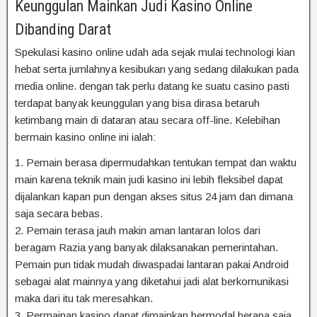
Keunggulan Mainkan Judi Kasino Online
Dibanding Darat
Spekulasi kasino online udah ada sejak mulai technologi kian
hebat serta jumlahnya kesibukan yang sedang dilakukan pada
media online. dengan tak perlu datang ke suatu casino pasti
terdapat banyak keunggulan yang bisa dirasa betaruh
ketimbang main di dataran atau secara off-line. Kelebihan
bermain kasino online ini ialah:
1. Pemain berasa dipermudahkan tentukan tempat dan waktu
main karena teknik main judi kasino ini lebih fleksibel dapat
dijalankan kapan pun dengan akses situs 24 jam dan dimana
saja secara bebas.
2. Pemain terasa jauh makin aman lantaran lolos dari
beragam Razia yang banyak dilaksanakan pemerintahan.
Pemain pun tidak mudah diwaspadai lantaran pakai Android
sebagai alat mainnya yang diketahui jadi alat berkomunikasi
maka dari itu tak meresahkan.
3. Permainan kasino dapat dimainkan bermodal berapa saja