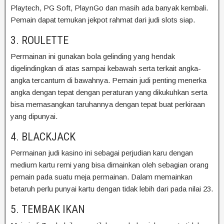
Playtech, PG Soft, PlaynGo dan masih ada banyak kembali.
Pemain dapat temukan jekpot rahmat dari judi slots siap.
3. ROULETTE
Permainan ini gunakan bola gelinding yang hendak
digelindingkan di atas sampai kebawah serta terkait angka-
angka tercantum di bawahnya. Pemain judi penting menerka
angka dengan tepat dengan peraturan yang dikukuhkan serta
bisa memasangkan taruhannya dengan tepat buat perkiraan
yang dipunyai.
4. BLACKJACK
Permainan judi kasino ini sebagai perjudian karu dengan
medium kartu remi yang bisa dimainkan oleh sebagian orang
pemain pada suatu meja permainan. Dalam memainkan
betaruh perlu punyai kartu dengan tidak lebih dari pada nilai 23.
5. TEMBAK IKAN