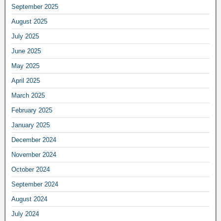
September 2025
August 2025
July 2025
June 2025
May 2025
April 2025
March 2025
February 2025
January 2025
December 2024
November 2024
October 2024
September 2024
August 2024
July 2024