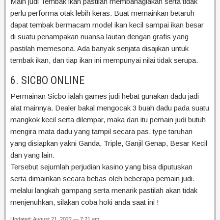
Main judi Tembak ikan pastilah membahagiakan serta tidak
perlu performa otak lebih keras. Buat memainkan betaruh
dapat tembak bermacam model ikan kecil sampai ikan besar
di suatu penampakan nuansa lautan dengan grafis yang
pastilah memesona. Ada banyak senjata disajikan untuk
tembak ikan, dan tiap ikan ini mempunyai nilai tidak serupa.
6. SICBO ONLINE
Permainan Sicbo ialah games judi hebat gunakan dadu jadi
alat mainnya. Dealer bakal mengocak 3 buah dadu pada suatu
mangkok kecil serta dilempar, maka dari itu pemain judi butuh
mengira mata dadu yang tampil secara pas. type taruhan
yang disiapkan yakni Ganda, Triple, Ganjil Genap, Besar Kecil
dan yang lain.
Tersebut sejumlah perjudian kasino yang bisa diputuskan
serta dimainkan secara bebas oleh beberapa pemain judi.
melalui langkah gampang serta menarik pastilah akan tidak
menjenuhkan, silakan coba hoki anda saat ini !
Updated: August 21, 2022 — 7:21 am