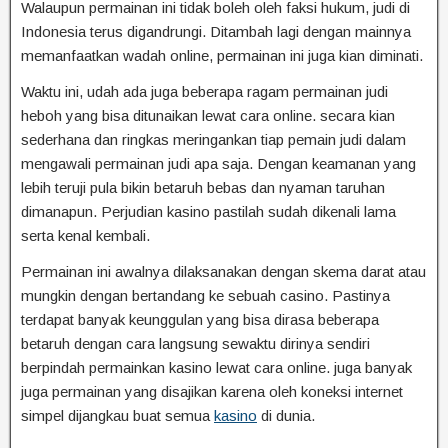
Walaupun permainan ini tidak boleh oleh faksi hukum, judi di
Indonesia terus digandrungi. Ditambah lagi dengan mainnya
memanfaatkan wadah online, permainan ini juga kian diminati.
Waktu ini, udah ada juga beberapa ragam permainan judi
heboh yang bisa ditunaikan lewat cara online. secara kian
sederhana dan ringkas meringankan tiap pemain judi dalam
mengawali permainan judi apa saja. Dengan keamanan yang
lebih teruji pula bikin betaruh bebas dan nyaman taruhan
dimanapun. Perjudian kasino pastilah sudah dikenali lama
serta kenal kembali.
Permainan ini awalnya dilaksanakan dengan skema darat atau
mungkin dengan bertandang ke sebuah casino. Pastinya
terdapat banyak keunggulan yang bisa dirasa beberapa
betaruh dengan cara langsung sewaktu dirinya sendiri
berpindah permainkan kasino lewat cara online. juga banyak
juga permainan yang disajikan karena oleh koneksi internet
simpel dijangkau buat semua
kasino
di dunia.