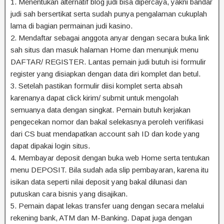
1. Menentukan alternatif blog judi bisa dipercaya, yakni bandar
judi sah bersertikat serta sudah punya pengalaman cukuplah
lama di bagian permainan judi kasino.
2. Mendaftar sebagai anggota anyar dengan secara buka link
sah situs dan masuk halaman Home dan menunjuk menu
DAFTAR/ REGISTER. Lantas pemain judi butuh isi formulir
register yang disiapkan dengan data diri komplet dan betul.
3. Setelah pastikan formulir diisi komplet serta absah
karenanya dapat click kirim/ submit untuk mengolah
semuanya data dengan singkat. Pemain butuh kerjakan
pengecekan nomor dan bakal selekasnya peroleh verifikasi
dari CS buat mendapatkan account sah ID dan kode yang
dapat dipakai login situs.
4. Membayar deposit dengan buka web Home serta tentukan
menu DEPOSIT. Bila sudah ada slip pembayaran, karena itu
isikan data seperti nilai deposit yang bakal dilunasi dan
putuskan cara bisnis yang disajikan.
5. Pemain dapat lekas transfer uang dengan secara melalui
rekening bank, ATM dan M-Banking. Dapat juga dengan