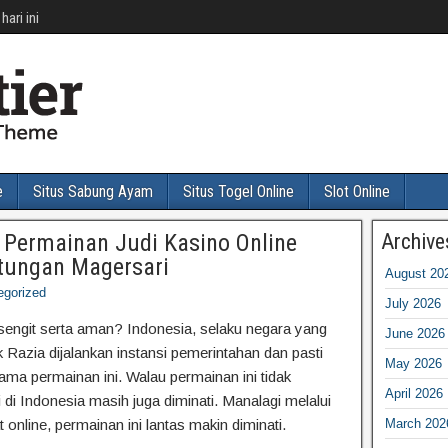
ari ini
e
Situs Sabung Ayam
Situs Togel Online
Slot Online
Permainan Judi Kasino Online
Archive
tungan Magersari
August 20
egorized
July 2026
sengit serta aman? Indonesia, selaku negara yang
June 2026
 Razia dijalankan instansi pemerintahan dan pasti
May 2026
ma permainan ini. Walau permainan ini tidak
April 2026
 di Indonesia masih juga diminati. Manalagi melalui
nline, permainan ini lantas makin diminati.
March 202