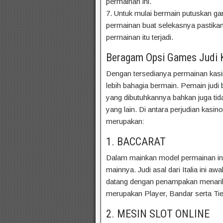
permainan ini.
7. Untuk mulai bermain putuskan ga
permainan buat selekasnya pastikan
permainan itu terjadi.
Beragam Opsi Games Judi K
Dengan tersedianya permainan kasino
lebih bahagia bermain. Pemain judi
yang dibutuhkannya bahkan juga ti
yang lain. Di antara perjudian kasin
merupakan:
1. BACCARAT
Dalam mainkan model permainan ini 
mainnya. Judi asal dari Italia ini aw
datang dengan penampakan menarik 
merupakan Player, Bandar serta Tie
2. MESIN SLOT ONLINE