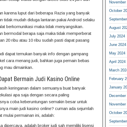
November 
October 2
n karena luput dari beberapa Razia yang banyak
September
n tidak mudah diduga lantaran pakai Android selaku
 alat berkomunikasi maka tidak menyangsikan.
August 20
an bermodal berapa saja maka tidak memperberat
July 2024
n 20 ribu atau 10 ribu sudah pasti dapat pasang
June 2024
May 2024
judi dapat temukan banyak info dengan gampang
tikel cara menang judi, bahkan juga pemain bebas
April 2024
ng mau dimainkan.
March 202
Dapat Bermain Judi Kasino Online
February 
January 2
 kasih keringanan dalam semuanya buat banyak
ekulasi apa saja dengan secara paling
December 
nya coba keberuntungan semakin besar untuk
November 
snya main judi kasino online? cuman ada sejumlah
October 2
at mulai permainan ini, adalah:
September
a dipercaya, adalah broker judi sah memiliki lisensi