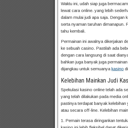
Waktu ini, udah siap juga bermacam 
lewat cara online. yang lebih seder
dalam mulai judi apa saja. Dengan k
serta nyaman taruhan dimanapun. Pe
tahu kembali.
Permainan ini awalnya dikerjakan d
ke sebuah casino. Pastilah ada beb
dengan cara langsung di saat dianya
bahkan juga banyak juga permainan 
dijangkau untuk semuanya
kasino
di
Kelebihan Mainkan Judi Kas
Spekulasi kasino online telah ada s
yang telah dilakukan pada media on
pastinya terdapat banyak kelebihan 
atau secara off-line. Kelebihan main 
1. Pemain terasa diringankan tentuk
kasino ini lebih fleksibel dapat dik