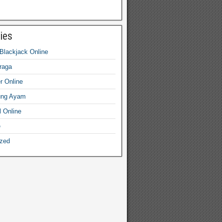
ies
 Blackjack Online
raga
r Online
ung Ayam
l Online
e
ized