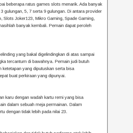
ai beberapa ratus games slots menarik. Ada banyak
3 gulungan, 5, 7 serta 9 gulungan. Di antara provider
ro, Slots Joker123, Mikro Gaming, Spade Gaming,
masihlah banyak kembali. Pemain dapat peroleh
linding yang bakal digelindingkan di atas sampai
ka tercantum di bawahnya. Pemain judi butuh
 ketetapan yang diputuskan serta bisa
at buat perkiraan yang dipunyai.
ian karu dengan wadah kartu remi yang bisa
main dalam sebuah meja permainan. Dalam
u dengan tidak lebih pada nilai 23.