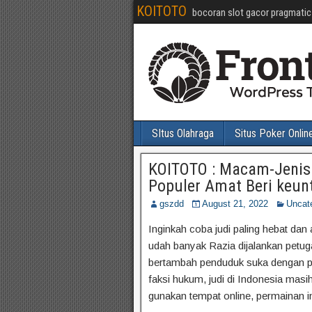
KOITOTO
bocoran slot gacor pragmatic h
SItus Olahraga
Situs Poker Onlin
KOITOTO : Macam-Jenis 
Populer Amat Beri keu
gszdd
August 21, 2022
Uncat
Inginkah coba judi paling hebat dan
udah banyak Razia dijalankan petug
bertambah penduduk suka dengan per
faksi hukum, judi di Indonesia masi
gunakan tempat online, permainan in