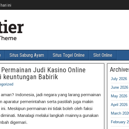
ari ini
e
Situs Sabung Ayam
Situs Togel Online
Slot Online
Permainan Judi Kasino Online
Archive
i keuntungan Babirik
July 2026
egorized
June 2026
n aman? Indonesia, jadi negara yang larang permainan
May 2026
n aparatur pemerintahan serta pastilah juga makin
April 2026
i. Meskipun permainan ini tidak boleh oleh faksi
March 202
 diminati. Manalagi melalui langkah mainnya gunakan
ambah digemari.
February 