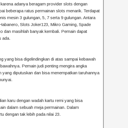
i karena adanya beragam provider slots dengan
i beberapa ratus permainan slots menarik. Terdapat
nis mesin 3 gulungan, 5, 7 serta 9 gulungan. Antara
, Habanero, Slots Joker123, Mikro Gaming, Spade
o dan masihlah banyak kembali. Pemain dapat
s ada.
ng yang bisa digelindingkan di atas sampai kebawah
di bawahnya. Pemain judi penting mengira angka
n yang diputuskan dan bisa menempatkan taruhannya
punyai.
udian karu dengan wadah kartu remi yang bisa
main dalam sebuah meja permainan. Dalam
 dengan tak lebih pada nilai 23.