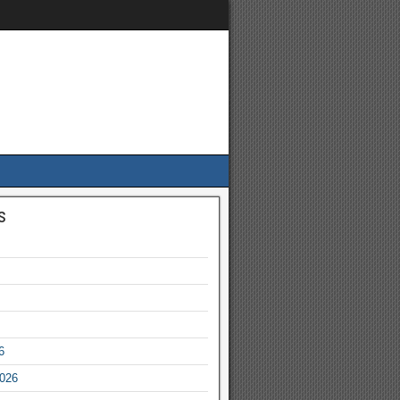
s
6
2026