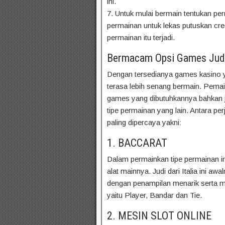
ini.
7. Untuk mulai bermain tentukan p
permainan untuk lekas putuskan cre
permainan itu terjadi.
Bermacam Opsi Games Judi 
Dengan tersedianya games kasino ya
terasa lebih senang bermain. Pemai
games yang dibutuhkannya bahkan ju
tipe permainan yang lain. Antara per
paling dipercaya yakni:
1. BACCARAT
Dalam permainkan tipe permainan in
alat mainnya. Judi dari Italia ini aw
dengan penampilan menarik serta me
yaitu Player, Bandar dan Tie.
2. MESIN SLOT ONLINE