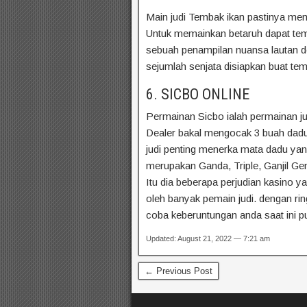
Main judi Tembak ikan pastinya mem
Untuk memainkan betaruh dapat temb
sebuah penampilan nuansa lautan d
sejumlah senjata disiapkan buat temba
6. SICBO ONLINE
Permainan Sicbo ialah permainan j
Dealer bakal mengocak 3 buah dadu 
judi penting menerka mata dadu yan
merupakan Ganda, Triple, Ganjil Gen
Itu dia beberapa perjudian kasino y
oleh banyak pemain judi. dengan rin
coba keberuntungan anda saat ini p
Updated: August 21, 2022 — 7:21 am
← Previous Post