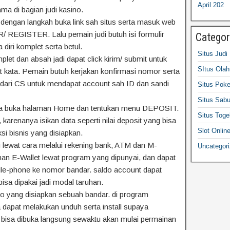
April 202
a di bagian judi kasino.
 dengan langkah buka link sah situs serta masuk web
EGISTER. Lalu pemain judi butuh isi formulir
Categor
 diri komplet serta betul.
Situs Judi
mplet dan absah jadi dapat click kirim/ submit untuk
SItus Olah
 kata. Pemain butuh kerjakan konfirmasi nomor serta
 dari CS untuk mendapat account sah ID dan sandi
Situs Poke
Situs Sab
ra buka halaman Home dan tentukan menu DEPOSIT.
Situs Toge
karenanya isikan data seperti nilai deposit yang bisa
Slot Onlin
ksi bisnis yang disiapkan.
g lewat cara melalui rekening bank, ATM dan M-
Uncategor
an E-Wallet lewat program yang dipunyai, dan dapat
ile-phone ke nomor bandar. saldo account dapat
bisa dipakai jadi modal taruhan.
ino yang disiapkan sebuah bandar. di program
a dapat melakukan unduh serta install supaya
 bisa dibuka langsung sewaktu akan mulai permainan