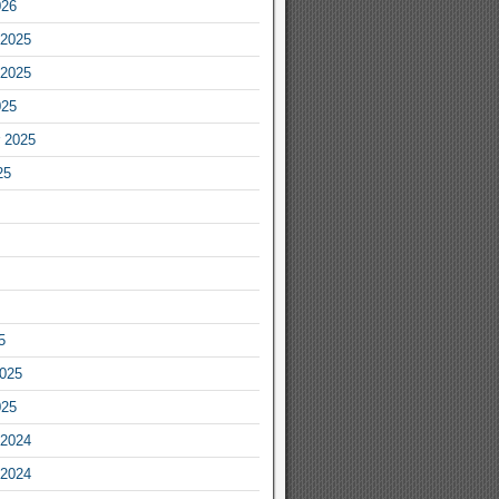
026
2025
2025
025
 2025
25
5
2025
025
2024
2024