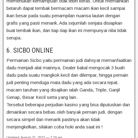
memerlukan kemampuan otak lebih keras. Untuk memainkan
betaruh dapat tembak bermacam macam ikan kecil sampai
ikan besar pada suatu penampilan nuansa lautan dengan
grafis yang pasti menarik. Ada sejumlah senjata disiapkan
buat tembak ikan, dan tiap-tiap ikan ini mempunyai nilai tidak
serupa.
6. SICBO ONLINE
Permainan Sicbo yaitu permainan judi dahsyat memanfaatkan
dadu menjadi alat mainnya. Dealer bakal mengocak 3 buah
dadu pada suatu mangkok kecil dan dilempar, hingga pemain
judi penting menduga mata dadu yang ada secara tepat.
macam taruhan yang disajikan ialah Ganda, Triple, Ganjil
Genap, Besar Kecil serta yang lain.
Tersebut beberapa perjudian kasino yang bisa diputuskan dan
dimainkan secara bebas oleh banyak pemain judi. dengan
secara simpel dan menarik pastinya akan tidak
menjengkelkan, silakan coba hoki anda saat ini !
Updated: August 21, 2022 — 7:19 am