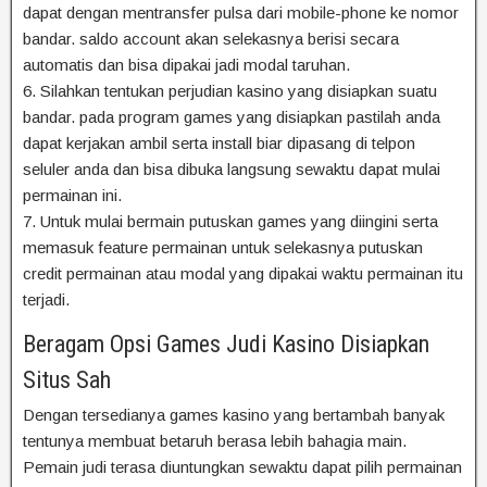
dapat dengan mentransfer pulsa dari mobile-phone ke nomor
bandar. saldo account akan selekasnya berisi secara
automatis dan bisa dipakai jadi modal taruhan.
6. Silahkan tentukan perjudian kasino yang disiapkan suatu
bandar. pada program games yang disiapkan pastilah anda
dapat kerjakan ambil serta install biar dipasang di telpon
seluler anda dan bisa dibuka langsung sewaktu dapat mulai
permainan ini.
7. Untuk mulai bermain putuskan games yang diingini serta
memasuk feature permainan untuk selekasnya putuskan
credit permainan atau modal yang dipakai waktu permainan itu
terjadi.
Beragam Opsi Games Judi Kasino Disiapkan
Situs Sah
Dengan tersedianya games kasino yang bertambah banyak
tentunya membuat betaruh berasa lebih bahagia main.
Pemain judi terasa diuntungkan sewaktu dapat pilih permainan