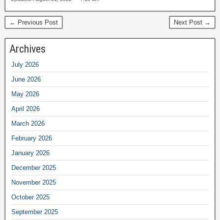
← Previous Post
Next Post →
Archives
July 2026
June 2026
May 2026
April 2026
March 2026
February 2026
January 2026
December 2025
November 2025
October 2025
September 2025