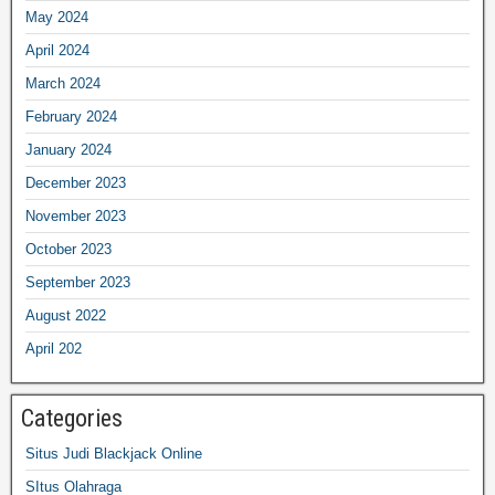
May 2024
April 2024
March 2024
February 2024
January 2024
December 2023
November 2023
October 2023
September 2023
August 2022
April 202
Categories
Situs Judi Blackjack Online
SItus Olahraga