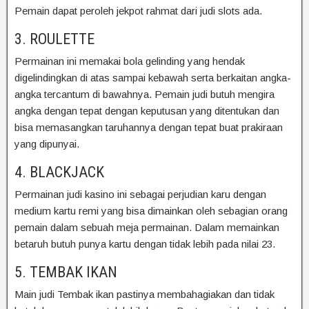
Pemain dapat peroleh jekpot rahmat dari judi slots ada.
3. ROULETTE
Permainan ini memakai bola gelinding yang hendak
digelindingkan di atas sampai kebawah serta berkaitan angka-
angka tercantum di bawahnya. Pemain judi butuh mengira
angka dengan tepat dengan keputusan yang ditentukan dan
bisa memasangkan taruhannya dengan tepat buat prakiraan
yang dipunyai.
4. BLACKJACK
Permainan judi kasino ini sebagai perjudian karu dengan
medium kartu remi yang bisa dimainkan oleh sebagian orang
pemain dalam sebuah meja permainan. Dalam memainkan
betaruh butuh punya kartu dengan tidak lebih pada nilai 23.
5. TEMBAK IKAN
Main judi Tembak ikan pastinya membahagiakan dan tidak