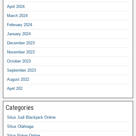
April 2024
March 2024
February 2024
January 2024
December 2023
November 2023
October 2023
September 2023
August 2022
April 202
Categories
Situs Judi Blackjack Online
SItus Olahraga
Situs Poker Online