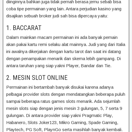
diinginnya bahkan juga tidak pernah berasa jemu sebab bisa
coba tipe permainan yang lain. Antara perjudian kasino yang
disajikan sebuah broker judi sah bisa dipercaya yaitu:
1. BACCARAT
Dalam mainkan macam permainan ini ada banyak pemain
akan pakai kartu remi selaku alat mainnya. Judi yang dari Italia
ini awalnya dikerjakan dengan kartu tarot dan saat ini datang
dengan penampakan menarik dan skema lebih gampang. Di
antara taruhan yang siap yakni Player, Bandar dan Tie.
2. MESIN SLOT ONLINE
Permainan ini bertambah banyak disukai karena adanya
pelbagai provider slots dengan mendatangkan beberapa puluh
sampai beberapa ratus games slots menarik. Ada sejumlah
mesin slots siap dengan jenis mesin 3 gulungan, 5, 7 serta 9
gulungan. Di antara provider siap yakni Pragmatic Play,
Habanero, Slots Joker123, Mikro Gaming, Spade Gaming,
Playtech, PG Soft, PlaynGo serta masihlah banyak kembali.