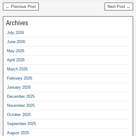
← Previous Post
Next Post →
Archives
July 2026
June 2026
May 2026
April 2026
March 2026
February 2026
January 2026
December 2025
November 2025
October 2025
September 2025
August 2025