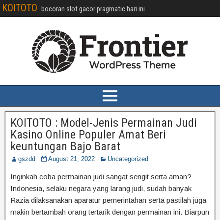
KOITOTO
bocoran slot gacor pragmatic hari ini
KOITOTO : Model-Jenis Permainan Judi
Kasino Online Populer Amat Beri
keuntungan Bajo Barat
gszdd
August 21, 2022
Uncategorized
Inginkah coba permainan judi sangat sengit serta aman?
Indonesia, selaku negara yang larang judi, sudah banyak
Razia dilaksanakan aparatur pemerintahan serta pastilah juga
makin bertambah orang tertarik dengan permainan ini. Biarpun