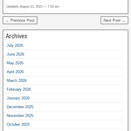
Updated: August 21, 2022 — 7:20 am
← Previous Post
Next Post →
Archives
July 2026
June 2026
May 2026
April 2026
March 2026
February 2026
January 2026
December 2025
November 2025
October 2025