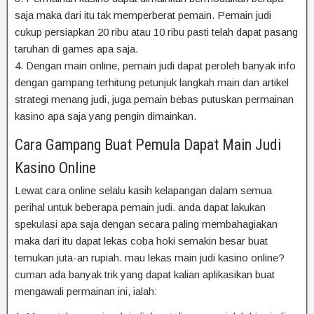
saja maka dari itu tak memperberat pemain. Pemain judi
cukup persiapkan 20 ribu atau 10 ribu pasti telah dapat pasang
taruhan di games apa saja.
4. Dengan main online, pemain judi dapat peroleh banyak info
dengan gampang terhitung petunjuk langkah main dan artikel
strategi menang judi, juga pemain bebas putuskan permainan
kasino apa saja yang pengin dimainkan.
Cara Gampang Buat Pemula Dapat Main Judi
Kasino Online
Lewat cara online selalu kasih kelapangan dalam semua
perihal untuk beberapa pemain judi. anda dapat lakukan
spekulasi apa saja dengan secara paling membahagiakan
maka dari itu dapat lekas coba hoki semakin besar buat
temukan juta-an rupiah. mau lekas main judi kasino online?
cuman ada banyak trik yang dapat kalian aplikasikan buat
mengawali permainan ini, ialah: