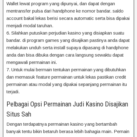
Wallet lewat program yang dipunyai, dan dapat dengan
mentransfer pulsa dari handphone ke nomor bandar. saldo
account bakal lekas berisi secara automatic serta bisa dipakai
menjadi modal taruhan.
6. Silahkan putuskan perjudian kasino yang disiapkan suatu
bandar. di program games yang disajikan pastinya anda dapat
melakukan unduh serta install supaya dipasang di handphone
anda dan bisa dibuka dengan cara langsung sewaktu dapat
mengawali permainan ini.
7. Untuk mulai bermain tentukan permainan yang dibutuhkan
dan memasuk feature permainan untuk lekas pastikan credit
permainan atau modal yang dipakai sepanjang permainan itu
terjadi.
Pelbagai Opsi Permainan Judi Kasino Disajikan
Situs Sah
Dengan terdapatnya permainan kasino yang bertambah
banyak tentu bikin betaruh berasa lebih bahagia main. Pemain