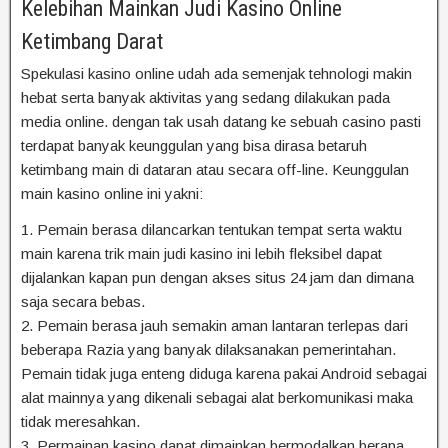
Kelebihan Mainkan Judi Kasino Online
Ketimbang Darat
Spekulasi kasino online udah ada semenjak tehnologi makin
hebat serta banyak aktivitas yang sedang dilakukan pada
media online. dengan tak usah datang ke sebuah casino pasti
terdapat banyak keunggulan yang bisa dirasa betaruh
ketimbang main di dataran atau secara off-line. Keunggulan
main kasino online ini yakni:
1. Pemain berasa dilancarkan tentukan tempat serta waktu
main karena trik main judi kasino ini lebih fleksibel dapat
dijalankan kapan pun dengan akses situs 24 jam dan dimana
saja secara bebas.
2. Pemain berasa jauh semakin aman lantaran terlepas dari
beberapa Razia yang banyak dilaksanakan pemerintahan.
Pemain tidak juga enteng diduga karena pakai Android sebagai
alat mainnya yang dikenali sebagai alat berkomunikasi maka
tidak meresahkan.
3. Permainan kasino dapat dimainkan bermodalkan berapa