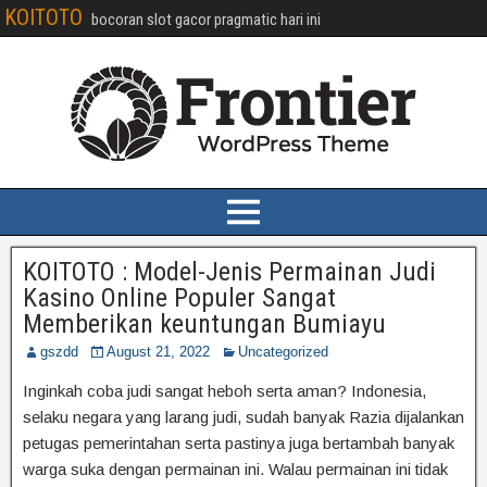
KOITOTO
bocoran slot gacor pragmatic hari ini
KOITOTO : Model-Jenis Permainan Judi
Kasino Online Populer Sangat
Memberikan keuntungan Bumiayu
gszdd
August 21, 2022
Uncategorized
Inginkah coba judi sangat heboh serta aman? Indonesia,
selaku negara yang larang judi, sudah banyak Razia dijalankan
petugas pemerintahan serta pastinya juga bertambah banyak
warga suka dengan permainan ini. Walau permainan ini tidak