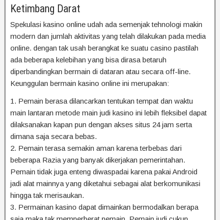
Ketimbang Darat
Spekulasi kasino online udah ada semenjak tehnologi makin
modern dan jumlah aktivitas yang telah dilakukan pada media
online. dengan tak usah berangkat ke suatu casino pastilah
ada beberapa kelebihan yang bisa dirasa betaruh
diperbandingkan bermain di dataran atau secara off-line.
Keunggulan bermain kasino online ini merupakan:
1. Pemain berasa dilancarkan tentukan tempat dan waktu
main lantaran metode main judi kasino ini lebih fleksibel dapat
dilaksanakan kapan pun dengan akses situs 24 jam serta
dimana saja secara bebas.
2. Pemain terasa semakin aman karena terbebas dari
beberapa Razia yang banyak dikerjakan pemerintahan.
Pemain tidak juga enteng diwaspadai karena pakai Android
jadi alat mainnya yang diketahui sebagai alat berkomunikasi
hingga tak merisaukan.
3. Permainan kasino dapat dimainkan bermodalkan berapa
saja maka tak memperberat pemain. Pemain judi cukup