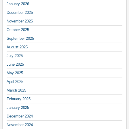
January 2026
December 2025
November 2025
October 2025
September 2025
August 2025
July 2025
June 2025
May 2025
April 2025
March 2025
February 2025
January 2025
December 2024
November 2024