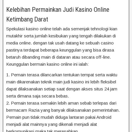
Kelebihan Permainkan Judi Kasino Online
Ketimbang Darat
Spekulasi kasino online telah ada semenjak tehnologi kian
mutakhir serta jumlah kesibukan yang tengah dilakukan di
media online. dengan tak usah datang ke sebuah casino
pastinya terdapat beberapa keunggulan yang bisa dirasa
betaruh dibanding main di dataran atau secara off-line.
Keunggulan bermain kasino online ini ialah:
1. Pemain terasa dilancarkan tentukan tempat serta waktu
main dikarenakan teknik main judi kasino ini lebih fleksibel
dapat dilaksanakan setiap saat dengan akses situs 24 jam
serta dimana saja secara bebas.
2. Pemain terasa semakin lebih aman sebab terlepas dari
bermacam Razia yang banyak dilaksanakan pemerintahan.
Pemain pun tidak mudah diduga lantaran pakai Android
menjadi alat mainnya yang dikenali menjadi alat
berkomunikasi maka tak meresahkan.