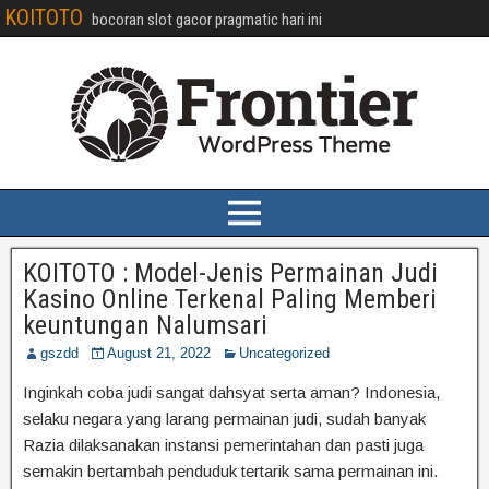
KOITOTO
bocoran slot gacor pragmatic hari ini
KOITOTO : Model-Jenis Permainan Judi
Kasino Online Terkenal Paling Memberi
keuntungan Nalumsari
gszdd
August 21, 2022
Uncategorized
Inginkah coba judi sangat dahsyat serta aman? Indonesia,
selaku negara yang larang permainan judi, sudah banyak
Razia dilaksanakan instansi pemerintahan dan pasti juga
semakin bertambah penduduk tertarik sama permainan ini.