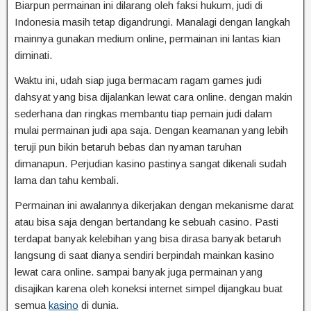
Biarpun permainan ini dilarang oleh faksi hukum, judi di
Indonesia masih tetap digandrungi. Manalagi dengan langkah
mainnya gunakan medium online, permainan ini lantas kian
diminati.
Waktu ini, udah siap juga bermacam ragam games judi
dahsyat yang bisa dijalankan lewat cara online. dengan makin
sederhana dan ringkas membantu tiap pemain judi dalam
mulai permainan judi apa saja. Dengan keamanan yang lebih
teruji pun bikin betaruh bebas dan nyaman taruhan
dimanapun. Perjudian kasino pastinya sangat dikenali sudah
lama dan tahu kembali.
Permainan ini awalannya dikerjakan dengan mekanisme darat
atau bisa saja dengan bertandang ke sebuah casino. Pasti
terdapat banyak kelebihan yang bisa dirasa banyak betaruh
langsung di saat dianya sendiri berpindah mainkan kasino
lewat cara online. sampai banyak juga permainan yang
disajikan karena oleh koneksi internet simpel dijangkau buat
semua
kasino
di dunia.