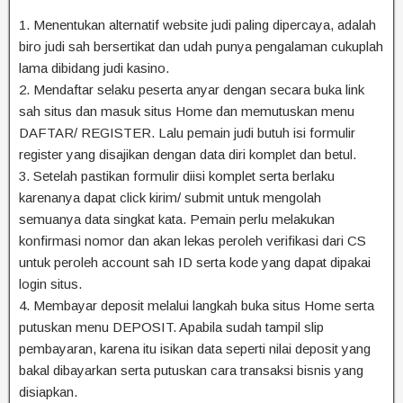
1. Menentukan alternatif website judi paling dipercaya, adalah
biro judi sah bersertikat dan udah punya pengalaman cukuplah
lama dibidang judi kasino.
2. Mendaftar selaku peserta anyar dengan secara buka link
sah situs dan masuk situs Home dan memutuskan menu
DAFTAR/ REGISTER. Lalu pemain judi butuh isi formulir
register yang disajikan dengan data diri komplet dan betul.
3. Setelah pastikan formulir diisi komplet serta berlaku
karenanya dapat click kirim/ submit untuk mengolah
semuanya data singkat kata. Pemain perlu melakukan
konfirmasi nomor dan akan lekas peroleh verifikasi dari CS
untuk peroleh account sah ID serta kode yang dapat dipakai
login situs.
4. Membayar deposit melalui langkah buka situs Home serta
putuskan menu DEPOSIT. Apabila sudah tampil slip
pembayaran, karena itu isikan data seperti nilai deposit yang
bakal dibayarkan serta putuskan cara transaksi bisnis yang
disiapkan.