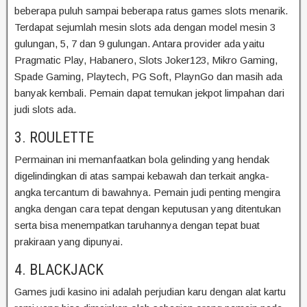
beberapa puluh sampai beberapa ratus games slots menarik.
Terdapat sejumlah mesin slots ada dengan model mesin 3
gulungan, 5, 7 dan 9 gulungan. Antara provider ada yaitu
Pragmatic Play, Habanero, Slots Joker123, Mikro Gaming,
Spade Gaming, Playtech, PG Soft, PlaynGo dan masih ada
banyak kembali. Pemain dapat temukan jekpot limpahan dari
judi slots ada.
3. ROULETTE
Permainan ini memanfaatkan bola gelinding yang hendak
digelindingkan di atas sampai kebawah dan terkait angka-
angka tercantum di bawahnya. Pemain judi penting mengira
angka dengan cara tepat dengan keputusan yang ditentukan
serta bisa menempatkan taruhannya dengan tepat buat
prakiraan yang dipunyai.
4. BLACKJACK
Games judi kasino ini adalah perjudian karu dengan alat kartu