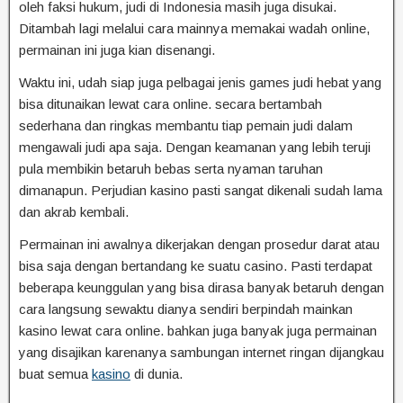
oleh faksi hukum, judi di Indonesia masih juga disukai.
Ditambah lagi melalui cara mainnya memakai wadah online,
permainan ini juga kian disenangi.
Waktu ini, udah siap juga pelbagai jenis games judi hebat yang
bisa ditunaikan lewat cara online. secara bertambah
sederhana dan ringkas membantu tiap pemain judi dalam
mengawali judi apa saja. Dengan keamanan yang lebih teruji
pula membikin betaruh bebas serta nyaman taruhan
dimanapun. Perjudian kasino pasti sangat dikenali sudah lama
dan akrab kembali.
Permainan ini awalnya dikerjakan dengan prosedur darat atau
bisa saja dengan bertandang ke suatu casino. Pasti terdapat
beberapa keunggulan yang bisa dirasa banyak betaruh dengan
cara langsung sewaktu dianya sendiri berpindah mainkan
kasino lewat cara online. bahkan juga banyak juga permainan
yang disajikan karenanya sambungan internet ringan dijangkau
buat semua
kasino
di dunia.