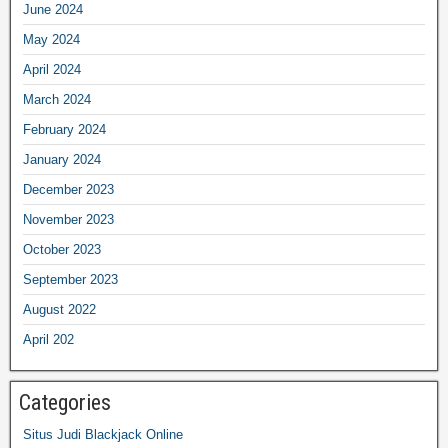
June 2024
May 2024
April 2024
March 2024
February 2024
January 2024
December 2023
November 2023
October 2023
September 2023
August 2022
April 202
Categories
Situs Judi Blackjack Online