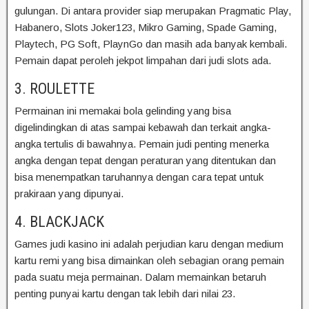
gulungan. Di antara provider siap merupakan Pragmatic Play,
Habanero, Slots Joker123, Mikro Gaming, Spade Gaming,
Playtech, PG Soft, PlaynGo dan masih ada banyak kembali.
Pemain dapat peroleh jekpot limpahan dari judi slots ada.
3. ROULETTE
Permainan ini memakai bola gelinding yang bisa
digelindingkan di atas sampai kebawah dan terkait angka-
angka tertulis di bawahnya. Pemain judi penting menerka
angka dengan tepat dengan peraturan yang ditentukan dan
bisa menempatkan taruhannya dengan cara tepat untuk
prakiraan yang dipunyai.
4. BLACKJACK
Games judi kasino ini adalah perjudian karu dengan medium
kartu remi yang bisa dimainkan oleh sebagian orang pemain
pada suatu meja permainan. Dalam memainkan betaruh
penting punyai kartu dengan tak lebih dari nilai 23.