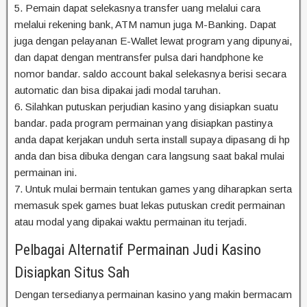
5. Pemain dapat selekasnya transfer uang melalui cara
melalui rekening bank, ATM namun juga M-Banking. Dapat
juga dengan pelayanan E-Wallet lewat program yang dipunyai,
dan dapat dengan mentransfer pulsa dari handphone ke
nomor bandar. saldo account bakal selekasnya berisi secara
automatic dan bisa dipakai jadi modal taruhan.
6. Silahkan putuskan perjudian kasino yang disiapkan suatu
bandar. pada program permainan yang disiapkan pastinya
anda dapat kerjakan unduh serta install supaya dipasang di hp
anda dan bisa dibuka dengan cara langsung saat bakal mulai
permainan ini.
7. Untuk mulai bermain tentukan games yang diharapkan serta
memasuk spek games buat lekas putuskan credit permainan
atau modal yang dipakai waktu permainan itu terjadi.
Pelbagai Alternatif Permainan Judi Kasino
Disiapkan Situs Sah
Dengan tersedianya permainan kasino yang makin bermacam