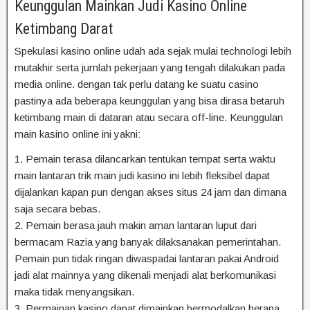
Keunggulan Mainkan Judi Kasino Online
Ketimbang Darat
Spekulasi kasino online udah ada sejak mulai technologi lebih
mutakhir serta jumlah pekerjaan yang tengah dilakukan pada
media online. dengan tak perlu datang ke suatu casino
pastinya ada beberapa keunggulan yang bisa dirasa betaruh
ketimbang main di dataran atau secara off-line. Keunggulan
main kasino online ini yakni:
1. Pemain terasa dilancarkan tentukan tempat serta waktu
main lantaran trik main judi kasino ini lebih fleksibel dapat
dijalankan kapan pun dengan akses situs 24 jam dan dimana
saja secara bebas.
2. Pemain berasa jauh makin aman lantaran luput dari
bermacam Razia yang banyak dilaksanakan pemerintahan.
Pemain pun tidak ringan diwaspadai lantaran pakai Android
jadi alat mainnya yang dikenali menjadi alat berkomunikasi
maka tidak menyangsikan.
3. Permainan kasino dapat dimainkan bermodalkan berapa