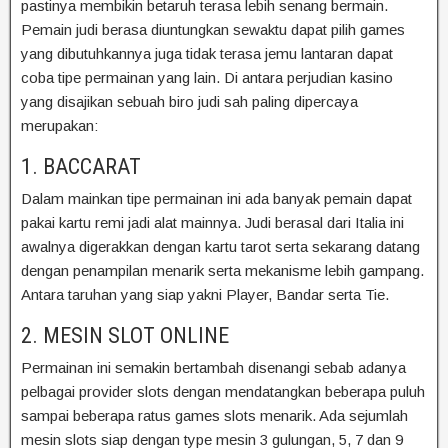
pastinya membikin betaruh terasa lebih senang bermain.
Pemain judi berasa diuntungkan sewaktu dapat pilih games
yang dibutuhkannya juga tidak terasa jemu lantaran dapat
coba tipe permainan yang lain. Di antara perjudian kasino
yang disajikan sebuah biro judi sah paling dipercaya
merupakan:
1. BACCARAT
Dalam mainkan tipe permainan ini ada banyak pemain dapat
pakai kartu remi jadi alat mainnya. Judi berasal dari Italia ini
awalnya digerakkan dengan kartu tarot serta sekarang datang
dengan penampilan menarik serta mekanisme lebih gampang.
Antara taruhan yang siap yakni Player, Bandar serta Tie.
2. MESIN SLOT ONLINE
Permainan ini semakin bertambah disenangi sebab adanya
pelbagai provider slots dengan mendatangkan beberapa puluh
sampai beberapa ratus games slots menarik. Ada sejumlah
mesin slots siap dengan type mesin 3 gulungan, 5, 7 dan 9