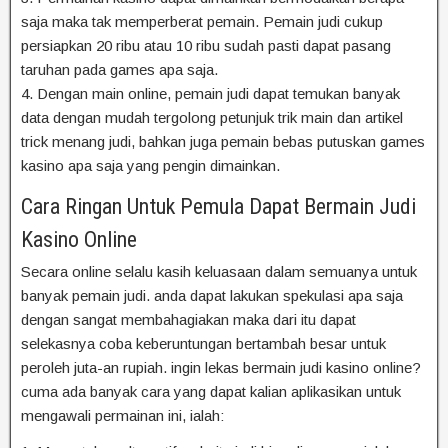
saja maka tak memperberat pemain. Pemain judi cukup
persiapkan 20 ribu atau 10 ribu sudah pasti dapat pasang
taruhan pada games apa saja.
4. Dengan main online, pemain judi dapat temukan banyak
data dengan mudah tergolong petunjuk trik main dan artikel
trick menang judi, bahkan juga pemain bebas putuskan games
kasino apa saja yang pengin dimainkan.
Cara Ringan Untuk Pemula Dapat Bermain Judi
Kasino Online
Secara online selalu kasih keluasaan dalam semuanya untuk
banyak pemain judi. anda dapat lakukan spekulasi apa saja
dengan sangat membahagiakan maka dari itu dapat
selekasnya coba keberuntungan bertambah besar untuk
peroleh juta-an rupiah. ingin lekas bermain judi kasino online?
cuma ada banyak cara yang dapat kalian aplikasikan untuk
mengawali permainan ini, ialah: