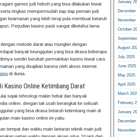
January 2
 ragam games judi heboh yang bisa dilakukan lewat
a serta ringkas mempermudah tiap-tiap pemain judi
December 
gan keamanan yang lebih teruji pula membuat betaruh
November 
un. Perjudian kasino pasti sangat diketahui lama
October 2
September
n dengan metode darat atau mungkin dengan
August 20
terdapat banyak keunggulan yang bisa dirasa beberapa
July 2025
dirinya sendiri berubah permainkan kasino lewat cara
mainan yang disajikan karena oleh akses internet
June 2025
sino
di dunia.
May 2025
April 2025
i Kasino Online Ketimbang Darat
March 202
ulai sejak tehnologi makin hebat dan banyak
February 
edia online. dengan tak usah berangkat ke sebuah
nggulan yang bisa dirasa betaruh ketimbang main di
January 2
ulan main kasino online ini yaitu:
December 
an tempat dan waktu main lantaran teknik main judi
November 
aksanakan setiap waktu dengan akses situs 24 jam dan