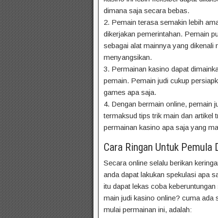
dimana saja secara bebas.
2. Pemain terasa semakin lebih ama
dikerjakan pemerintahan. Pemain pu
sebagai alat mainnya yang dikenali m
menyangsikan.
3. Permainan kasino dapat dimaink
pemain. Pemain judi cukup persiapka
games apa saja.
4. Dengan bermain online, pemain j
termaksud tips trik main dan artike
permainan kasino apa saja yang ma
Cara Ringan Untuk Pemula 
Secara online selalu berikan kerin
anda dapat lakukan spekulasi apa 
itu dapat lekas coba keberuntungan 
main judi kasino online? cuma ada s
mulai permainan ini, adalah: