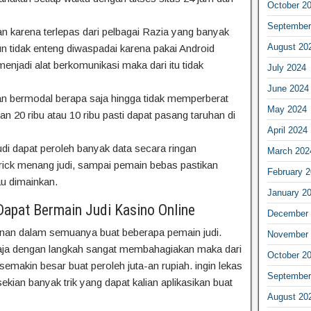
October 2
September
n karena terlepas dari pelbagai Razia yang banyak
August 20
n tidak enteng diwaspadai karena pakai Android
enjadi alat berkomunikasi maka dari itu tidak
July 2024
June 2024
an bermodal berapa saja hingga tidak memperberat
May 2024
n 20 ribu atau 10 ribu pasti dapat pasang taruhan di
April 2024
udi dapat peroleh banyak data secara ringan
March 202
l trick menang judi, sampai pemain bebas pastikan
February 
u dimainkan.
January 2
Dapat Bermain Judi Kasino Online
December 
ganan dalam semuanya buat beberapa pemain judi.
November 
saja dengan langkah sangat membahagiakan maka dari
October 2
semakin besar buat peroleh juta-an rupiah. ingin lekas
September
ekian banyak trik yang dapat kalian aplikasikan buat
August 20