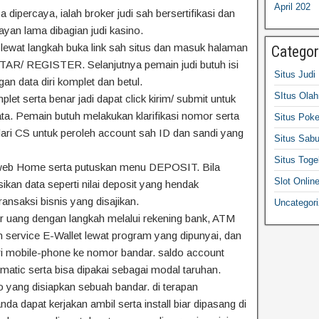
April 202
a dipercaya, ialah broker judi sah bersertifikasi dan
an lama dibagian judi kasino.
 lewat langkah buka link sah situs dan masuk halaman
Categor
/ REGISTER. Selanjutnya pemain judi butuh isi
Situs Judi
gan data diri komplet dan betul.
SItus Olah
mplet serta benar jadi dapat click kirim/ submit untuk
ata. Pemain butuh melakukan klarifikasi nomor serta
Situs Poke
dari CS untuk peroleh account sah ID dan sandi yang
Situs Sab
Situs Toge
 web Home serta putuskan menu DEPOSIT. Bila
Slot Onlin
sikan data seperti nilai deposit yang hendak
ansaksi bisnis yang disajikan.
Uncategor
r uang dengan langkah melalui rekening bank, ATM
 service E-Wallet lewat program yang dipunyai, dan
ri mobile-phone ke nomor bandar. saldo account
matic serta bisa dipakai sebagai modal taruhan.
no yang disiapkan sebuah bandar. di terapan
da dapat kerjakan ambil serta install biar dipasang di