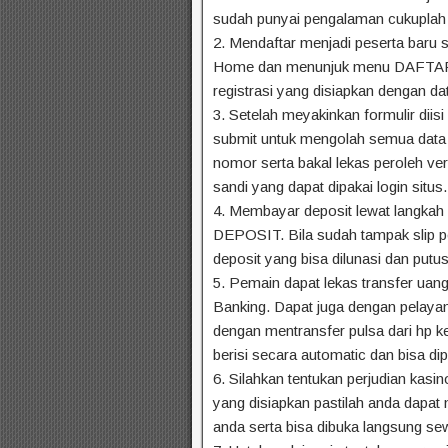
sudah punyai pengalaman cukuplah l
2. Mendaftar menjadi peserta baru 
Home dan menunjuk menu DAFTAR/ R
registrasi yang disiapkan dengan data
3. Setelah meyakinkan formulir diisi 
submit untuk mengolah semua data 
nomor serta bakal lekas peroleh ve
sandi yang dapat dipakai login situs.
4. Membayar deposit lewat langka
DEPOSIT. Bila sudah tampak slip pe
deposit yang bisa dilunasi dan putus
5. Pemain dapat lekas transfer uan
Banking. Dapat juga dengan pelayan
dengan mentransfer pulsa dari hp 
berisi secara automatic dan bisa dip
6. Silahkan tentukan perjudian kasi
yang disiapkan pastilah anda dapat 
anda serta bisa dibuka langsung sew