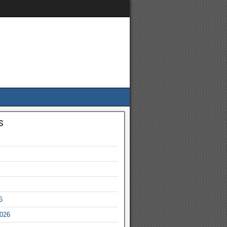
s
6
2026