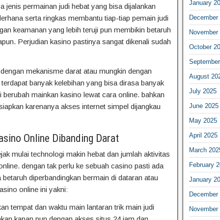
January 2
a jenis permainan judi hebat yang bisa dijalankan
derhana serta ringkas membantu tiap-tiap pemain judi
December 
gan keamanan yang lebih teruji pun membikin betaruh
November 
un. Perjudian kasino pastinya sangat dikenali sudah
October 2
September
n dengan mekanisme darat atau mungkin dengan
August 20
 terdapat banyak kelebihan yang bisa dirasa banyak
July 2025
ri berubah mainkan kasino lewat cara online. bahkan
siapkan karenanya akses internet simpel dijangkau
June 2025
May 2025
April 2025
sino Online Dibanding Darat
March 202
jak mulai technologi makin hebat dan jumlah aktivitas
February 
nline. dengan tak perlu ke sebuah casino pasti ada
 betaruh diperbandingkan bermain di dataran atau
January 2
sino online ini yakni:
December 
an tempat dan waktu main lantaran trik main judi
November 
alankan kapan pun dengan akses situs 24 jam dan