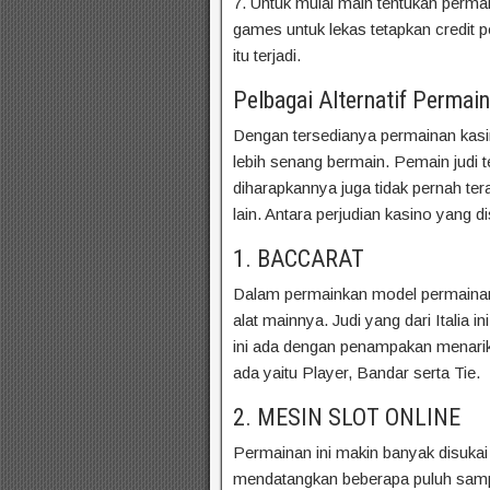
7. Untuk mulai main tentukan perm
games untuk lekas tetapkan credit 
itu terjadi.
Pelbagai Alternatif Permai
Dengan tersedianya permainan kas
lebih senang bermain. Pemain judi 
diharapkannya juga tidak pernah te
lain. Antara perjudian kasino yang di
1. BACCARAT
Dalam permainkan model permainan i
alat mainnya. Judi yang dari Italia i
ini ada dengan penampakan menarik s
ada yaitu Player, Bandar serta Tie.
2. MESIN SLOT ONLINE
Permainan ini makin banyak disukai
mendatangkan beberapa puluh sampa