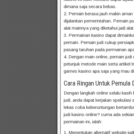
dimana saja secara bebas.
2. Pemain berasa jauh makin aman l
dijalankan pemerintahan. Pemain pun
alat mainnya yang diketahui jadi al
3. Permainan kasino dapat dimaink
pemain. Pemain judi cukup persiapk
pasang taruhan pada permainan apa
4. Dengan main online, pemain jud
petunjuk metode main serta artikel
games kasino apa saja yang mau d
Cara Ringan Untuk Pemula 
Dengan langkah online selalu kasi
judi. anda dapat kerjakan spekula
lekas coba keberuntungan bertambah
judi kasino online? cuma ada sekian 
permainan ini, ialah:
1. Menentukan alternatif website judi