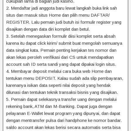
cukuplah lama di bagian judi kasino.
2. Mendaftar jadi anggota baru lewat langkah buka link sah
situs dan masuk situs Home dan pilih menu DAFTAR/
REGISTER. Lalu pemain judi butuh isi formulir register yang
disajikan dengan data diri komplet dan betul.
3. Setelah menegaskan formulir diisi komplet serta absah
karena itu dapat click kirim/ submit buat mengolah semuanya
data singkat kata. Pemain penting kerjakan tes nomor dan
akan lekas peroleh verifikasi dari CS untuk mendapatkan
account sah ID serta sandi yang dapat dipakai login situs.
4. Membayar deposit melalui cara buka web Home dan
tentukan menu DEPOSIT. Kalau sudah ada slip pembayaran,
karenanya isikan data seperti nilai deposit yang hendak
dilunasi dan tentukan teknik transaksi bisnis yang disajikan.
5. Pemain dapat selekasnya transfer uang dengan melalui
rekening bank, ATM dan M-Banking. Dapat juga dengan
pelayanan E-Wallet lewat program yang dipunyai, dan dapat
dengan mentransfer pulsa dari handphone ke nomor bandar.
saldo account akan lekas berisi secara automatis serta bisa