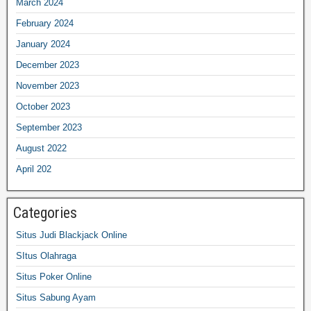
March 2024
February 2024
January 2024
December 2023
November 2023
October 2023
September 2023
August 2022
April 202
Categories
Situs Judi Blackjack Online
SItus Olahraga
Situs Poker Online
Situs Sabung Ayam