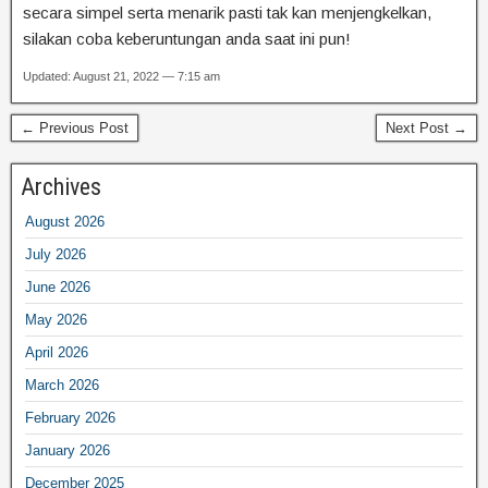
secara simpel serta menarik pasti tak kan menjengkelkan,
silakan coba keberuntungan anda saat ini pun!
Updated: August 21, 2022 — 7:15 am
← Previous Post
Next Post →
Archives
August 2026
July 2026
June 2026
May 2026
April 2026
March 2026
February 2026
January 2026
December 2025