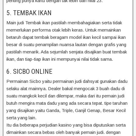
penting punya kartu dengan tak lebih dari nilai 23.
5. TEMBAK IKAN
Main judi Tembak ikan pastilah membahagiakan serta tidak
memerlukan performa otak lebih keras. Untuk memainkan
betaruh dapat tembak beragam model ikan kecil sampai ikan
besar di suatu penampilan nuansa lautan dengan grafis yang
pastilah menarik. Ada sejumlah senjata disajikan buat tembak
ikan, dan tiap-tiap ikan ini mempunyai nilai tidak sama.
6. SICBO ONLINE
Permainan Sicbo yaitu permainan judi dahsyat gunakan dadu
selaku alat mainnya. Dealer bakal mengocak 3 buah dadu di
suatu mangkok kecil dan dilempar, maka dari itu pemain judi
butuh mengira mata dadu yang ada secara tepat. tipe taruhan
yang disajikan yaitu Ganda, Triple, Ganjil Genap, Besar Kecil
serta yang lain.
Itu dia beberapa perjudian kasino yang bisa diputuskan serta
dimainkan secara bebas oleh banyak pemain judi. dengan