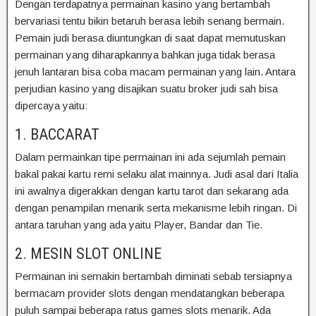
Dengan terdapatnya permainan kasino yang bertambah
bervariasi tentu bikin betaruh berasa lebih senang bermain.
Pemain judi berasa diuntungkan di saat dapat memutuskan
permainan yang diharapkannya bahkan juga tidak berasa
jenuh lantaran bisa coba macam permainan yang lain. Antara
perjudian kasino yang disajikan suatu broker judi sah bisa
dipercaya yaitu:
1. BACCARAT
Dalam permainkan tipe permainan ini ada sejumlah pemain
bakal pakai kartu remi selaku alat mainnya. Judi asal dari Italia
ini awalnya digerakkan dengan kartu tarot dan sekarang ada
dengan penampilan menarik serta mekanisme lebih ringan. Di
antara taruhan yang ada yaitu Player, Bandar dan Tie.
2. MESIN SLOT ONLINE
Permainan ini semakin bertambah diminati sebab tersiapnya
bermacam provider slots dengan mendatangkan beberapa
puluh sampai beberapa ratus games slots menarik. Ada