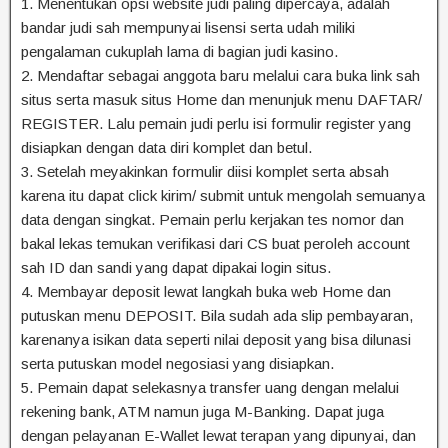
1. Menentukan opsi website judi paling dipercaya, adalah
bandar judi sah mempunyai lisensi serta udah miliki
pengalaman cukuplah lama di bagian judi kasino.
2. Mendaftar sebagai anggota baru melalui cara buka link sah
situs serta masuk situs Home dan menunjuk menu DAFTAR/
REGISTER. Lalu pemain judi perlu isi formulir register yang
disiapkan dengan data diri komplet dan betul.
3. Setelah meyakinkan formulir diisi komplet serta absah
karena itu dapat click kirim/ submit untuk mengolah semuanya
data dengan singkat. Pemain perlu kerjakan tes nomor dan
bakal lekas temukan verifikasi dari CS buat peroleh account
sah ID dan sandi yang dapat dipakai login situs.
4. Membayar deposit lewat langkah buka web Home dan
putuskan menu DEPOSIT. Bila sudah ada slip pembayaran,
karenanya isikan data seperti nilai deposit yang bisa dilunasi
serta putuskan model negosiasi yang disiapkan.
5. Pemain dapat selekasnya transfer uang dengan melalui
rekening bank, ATM namun juga M-Banking. Dapat juga
dengan pelayanan E-Wallet lewat terapan yang dipunyai, dan