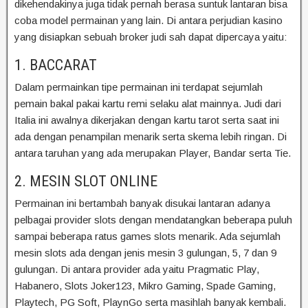
dikehendakinya juga tidak pernah berasa suntuk lantaran bisa
coba model permainan yang lain. Di antara perjudian kasino
yang disiapkan sebuah broker judi sah dapat dipercaya yaitu:
1. BACCARAT
Dalam permainkan tipe permainan ini terdapat sejumlah
pemain bakal pakai kartu remi selaku alat mainnya. Judi dari
Italia ini awalnya dikerjakan dengan kartu tarot serta saat ini
ada dengan penampilan menarik serta skema lebih ringan. Di
antara taruhan yang ada merupakan Player, Bandar serta Tie.
2. MESIN SLOT ONLINE
Permainan ini bertambah banyak disukai lantaran adanya
pelbagai provider slots dengan mendatangkan beberapa puluh
sampai beberapa ratus games slots menarik. Ada sejumlah
mesin slots ada dengan jenis mesin 3 gulungan, 5, 7 dan 9
gulungan. Di antara provider ada yaitu Pragmatic Play,
Habanero, Slots Joker123, Mikro Gaming, Spade Gaming,
Playtech, PG Soft, PlaynGo serta masihlah banyak kembali.