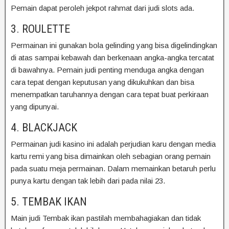
Pemain dapat peroleh jekpot rahmat dari judi slots ada.
3. ROULETTE
Permainan ini gunakan bola gelinding yang bisa digelindingkan
di atas sampai kebawah dan berkenaan angka-angka tercatat
di bawahnya. Pemain judi penting menduga angka dengan
cara tepat dengan keputusan yang dikukuhkan dan bisa
menempatkan taruhannya dengan cara tepat buat perkiraan
yang dipunyai.
4. BLACKJACK
Permainan judi kasino ini adalah perjudian karu dengan media
kartu remi yang bisa dimainkan oleh sebagian orang pemain
pada suatu meja permainan. Dalam memainkan betaruh perlu
punya kartu dengan tak lebih dari pada nilai 23.
5. TEMBAK IKAN
Main judi Tembak ikan pastilah membahagiakan dan tidak