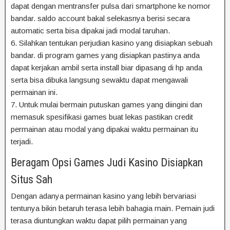
dapat dengan mentransfer pulsa dari smartphone ke nomor
bandar. saldo account bakal selekasnya berisi secara
automatic serta bisa dipakai jadi modal taruhan.
6. Silahkan tentukan perjudian kasino yang disiapkan sebuah
bandar. di program games yang disiapkan pastinya anda
dapat kerjakan ambil serta install biar dipasang di hp anda
serta bisa dibuka langsung sewaktu dapat mengawali
permainan ini.
7. Untuk mulai bermain putuskan games yang diingini dan
memasuk spesifikasi games buat lekas pastikan credit
permainan atau modal yang dipakai waktu permainan itu
terjadi.
Beragam Opsi Games Judi Kasino Disiapkan
Situs Sah
Dengan adanya permainan kasino yang lebih bervariasi
tentunya bikin betaruh terasa lebih bahagia main. Pemain judi
terasa diuntungkan waktu dapat pilih permainan yang