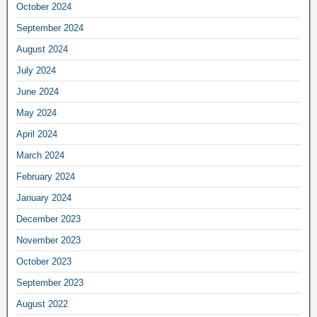
October 2024
September 2024
August 2024
July 2024
June 2024
May 2024
April 2024
March 2024
February 2024
January 2024
December 2023
November 2023
October 2023
September 2023
August 2022