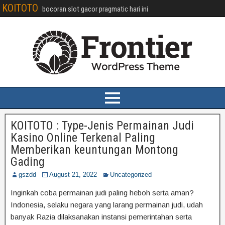
KOITOTO
bocoran slot gacor pragmatic hari ini
KOITOTO : Type-Jenis Permainan Judi
Kasino Online Terkenal Paling
Memberikan keuntungan Montong
Gading
gszdd
August 21, 2022
Uncategorized
Inginkah coba permainan judi paling heboh serta aman?
Indonesia, selaku negara yang larang permainan judi, udah
banyak Razia dilaksanakan instansi pemerintahan serta