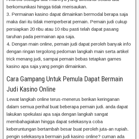
berkomunikasi hingga tidak merisaukan.
3. Permainan kasino dapat dimainkan bermodal berapa saja
maka dari itu tidak memperberat pemain. Pemain judi cukup
persiapkan 20 ribu atau 10 ribu pasti telah dapat pasang
taruhan pada permainan apa saja.
4. Dengan main online, pemain judi dapat peroleh banyak info
dengan ringan tergolong pedoman langkah main serta artikel
trick menang judi, sampai pemain bebas tetapkan games
kasino apa saja yang pengin dimainkan.
Cara Gampang Untuk Pemula Dapat Bermain
Judi Kasino Online
Lewat langkah online terus-menerus berikan keringanan
dalam semua perihal buat beberapa pemain judi. anda dapat
lakukan spekulasi apa saja dengan langkah sangat
membahagiakan hingga dapat selekasnya coba
keberuntungan bertambah besar buat peroleh juta-an rupiah.
pengin selekasnya bermain judi kasino online? cuman ada