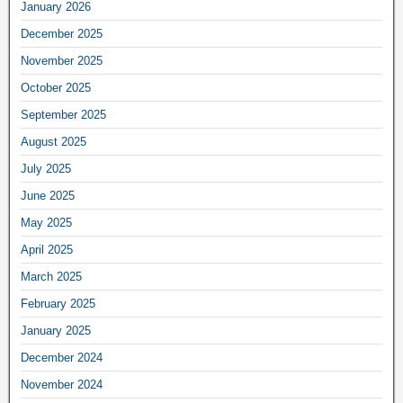
January 2026
December 2025
November 2025
October 2025
September 2025
August 2025
July 2025
June 2025
May 2025
April 2025
March 2025
February 2025
January 2025
December 2024
November 2024