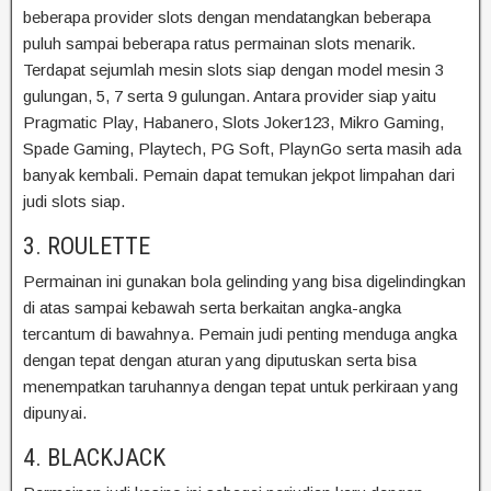
beberapa provider slots dengan mendatangkan beberapa
puluh sampai beberapa ratus permainan slots menarik.
Terdapat sejumlah mesin slots siap dengan model mesin 3
gulungan, 5, 7 serta 9 gulungan. Antara provider siap yaitu
Pragmatic Play, Habanero, Slots Joker123, Mikro Gaming,
Spade Gaming, Playtech, PG Soft, PlaynGo serta masih ada
banyak kembali. Pemain dapat temukan jekpot limpahan dari
judi slots siap.
3. ROULETTE
Permainan ini gunakan bola gelinding yang bisa digelindingkan
di atas sampai kebawah serta berkaitan angka-angka
tercantum di bawahnya. Pemain judi penting menduga angka
dengan tepat dengan aturan yang diputuskan serta bisa
menempatkan taruhannya dengan tepat untuk perkiraan yang
dipunyai.
4. BLACKJACK