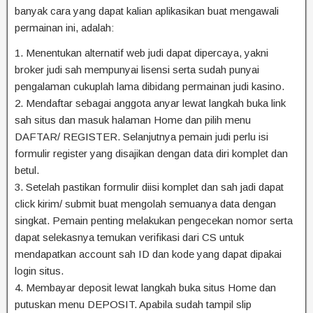
banyak cara yang dapat kalian aplikasikan buat mengawali
permainan ini, adalah:
1. Menentukan alternatif web judi dapat dipercaya, yakni
broker judi sah mempunyai lisensi serta sudah punyai
pengalaman cukuplah lama dibidang permainan judi kasino.
2. Mendaftar sebagai anggota anyar lewat langkah buka link
sah situs dan masuk halaman Home dan pilih menu
DAFTAR/ REGISTER. Selanjutnya pemain judi perlu isi
formulir register yang disajikan dengan data diri komplet dan
betul.
3. Setelah pastikan formulir diisi komplet dan sah jadi dapat
click kirim/ submit buat mengolah semuanya data dengan
singkat. Pemain penting melakukan pengecekan nomor serta
dapat selekasnya temukan verifikasi dari CS untuk
mendapatkan account sah ID dan kode yang dapat dipakai
login situs.
4. Membayar deposit lewat langkah buka situs Home dan
putuskan menu DEPOSIT. Apabila sudah tampil slip