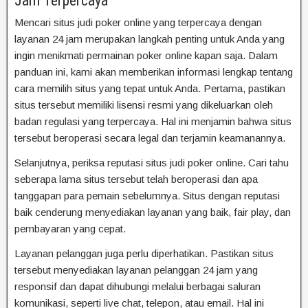
Jam Terpercaya
Mencari situs judi poker online yang terpercaya dengan
layanan 24 jam merupakan langkah penting untuk Anda yang
ingin menikmati permainan poker online kapan saja. Dalam
panduan ini, kami akan memberikan informasi lengkap tentang
cara memilih situs yang tepat untuk Anda. Pertama, pastikan
situs tersebut memiliki lisensi resmi yang dikeluarkan oleh
badan regulasi yang terpercaya. Hal ini menjamin bahwa situs
tersebut beroperasi secara legal dan terjamin keamanannya.
Selanjutnya, periksa reputasi situs judi poker online. Cari tahu
seberapa lama situs tersebut telah beroperasi dan apa
tanggapan para pemain sebelumnya. Situs dengan reputasi
baik cenderung menyediakan layanan yang baik, fair play, dan
pembayaran yang cepat.
Layanan pelanggan juga perlu diperhatikan. Pastikan situs
tersebut menyediakan layanan pelanggan 24 jam yang
responsif dan dapat dihubungi melalui berbagai saluran
komunikasi, seperti live chat, telepon, atau email. Hal ini