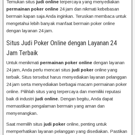
Temukan situs
judi online
terpercaya yang menyediakan
permainan poker online
24 jam dan nikmati kebebasan
bermain kapan saja Anda inginkan. Teruskan membaca untuk
mengetahui lebih banyak manfaat bermain poker online
dengan layanan 24 jam.
Situs Judi Poker Online dengan Layanan 24
Jam Terbaik
Untuk menikmati
permainan poker online
dengan layanan
24 jam, Anda perlu mencari situs
judi poker
online yang
terbaik. Situs tersebut harus menyediakan layanan pelanggan
24 jam serta menyediakan berbagai macam permainan poker
online. Pilihlah situs yang terpercaya dan memiliki reputasi
baik di industri
judi online
. Dengan begitu, Anda dapat
memastikan pengalaman bermain yang aman dan
menyenangkan.
Saat memilih situs
judi poker
online, penting untuk
memperhatikan layanan pelanggan yang disediakan. Pastikan