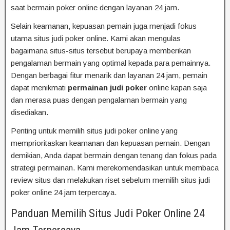
saat bermain poker online dengan layanan 24 jam.
Selain keamanan, kepuasan pemain juga menjadi fokus
utama situs judi poker online. Kami akan mengulas
bagaimana situs-situs tersebut berupaya memberikan
pengalaman bermain yang optimal kepada para pemainnya.
Dengan berbagai fitur menarik dan layanan 24 jam, pemain
dapat menikmati
permainan judi poker
online kapan saja
dan merasa puas dengan pengalaman bermain yang
disediakan.
Penting untuk memilih situs judi poker online yang
memprioritaskan keamanan dan kepuasan pemain. Dengan
demikian, Anda dapat bermain dengan tenang dan fokus pada
strategi permainan. Kami merekomendasikan untuk membaca
review situs dan melakukan riset sebelum memilih situs judi
poker online 24 jam terpercaya.
Panduan Memilih Situs Judi Poker Online 24