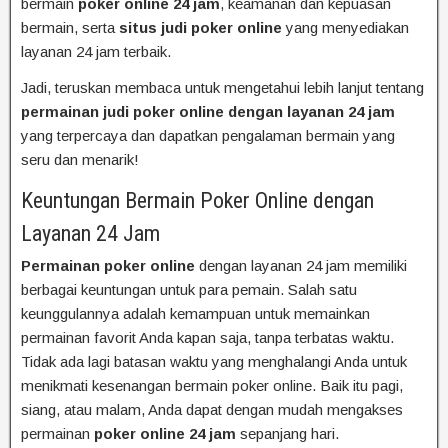
bermain
poker online 24 jam
, keamanan dan kepuasan
bermain, serta
situs judi poker online
yang menyediakan
layanan 24 jam terbaik.
Jadi, teruskan membaca untuk mengetahui lebih lanjut tentang
permainan judi poker online dengan layanan 24 jam
yang terpercaya dan dapatkan pengalaman bermain yang
seru dan menarik!
Keuntungan Bermain Poker Online dengan
Layanan 24 Jam
Permainan poker online
dengan layanan 24 jam memiliki
berbagai keuntungan untuk para pemain. Salah satu
keunggulannya adalah kemampuan untuk memainkan
permainan favorit Anda kapan saja, tanpa terbatas waktu.
Tidak ada lagi batasan waktu yang menghalangi Anda untuk
menikmati kesenangan bermain poker online. Baik itu pagi,
siang, atau malam, Anda dapat dengan mudah mengakses
permainan
poker online 24 jam
sepanjang hari.