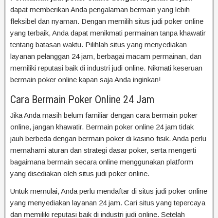
dapat memberikan Anda pengalaman bermain yang lebih
fleksibel dan nyaman. Dengan memilih situs judi poker online
yang terbaik, Anda dapat menikmati permainan tanpa khawatir
tentang batasan waktu. Pilihlah situs yang menyediakan
layanan pelanggan 24 jam, berbagai macam permainan, dan
memiliki reputasi baik di industri judi online. Nikmati keseruan
bermain poker online kapan saja Anda inginkan!
Cara Bermain Poker Online 24 Jam
Jika Anda masih belum familiar dengan cara bermain poker
online, jangan khawatir. Bermain poker online 24 jam tidak
jauh berbeda dengan bermain poker di kasino fisik. Anda perlu
memahami aturan dan strategi dasar poker, serta mengerti
bagaimana bermain secara online menggunakan platform
yang disediakan oleh situs judi poker online.
Untuk memulai, Anda perlu mendaftar di situs judi poker online
yang menyediakan layanan 24 jam. Cari situs yang tepercaya
dan memiliki reputasi baik di industri judi online. Setelah