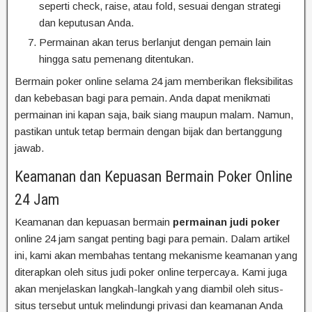
seperti check, raise, atau fold, sesuai dengan strategi
dan keputusan Anda.
Permainan akan terus berlanjut dengan pemain lain
hingga satu pemenang ditentukan.
Bermain poker online selama 24 jam memberikan fleksibilitas
dan kebebasan bagi para pemain. Anda dapat menikmati
permainan ini kapan saja, baik siang maupun malam. Namun,
pastikan untuk tetap bermain dengan bijak dan bertanggung
jawab.
Keamanan dan Kepuasan Bermain Poker Online
24 Jam
Keamanan dan kepuasan bermain
permainan judi poker
online 24 jam sangat penting bagi para pemain. Dalam artikel
ini, kami akan membahas tentang mekanisme keamanan yang
diterapkan oleh situs judi poker online terpercaya. Kami juga
akan menjelaskan langkah-langkah yang diambil oleh situs-
situs tersebut untuk melindungi privasi dan keamanan Anda