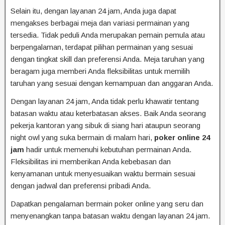
Selain itu, dengan layanan 24 jam, Anda juga dapat
mengakses berbagai meja dan variasi permainan yang
tersedia. Tidak peduli Anda merupakan pemain pemula atau
berpengalaman, terdapat pilihan permainan yang sesuai
dengan tingkat skill dan preferensi Anda. Meja taruhan yang
beragam juga memberi Anda fleksibilitas untuk memilih
taruhan yang sesuai dengan kemampuan dan anggaran Anda.
Dengan layanan 24 jam, Anda tidak perlu khawatir tentang
batasan waktu atau keterbatasan akses. Baik Anda seorang
pekerja kantoran yang sibuk di siang hari ataupun seorang
night owl yang suka bermain di malam hari,
poker online 24
jam
hadir untuk memenuhi kebutuhan permainan Anda.
Fleksibilitas ini memberikan Anda kebebasan dan
kenyamanan untuk menyesuaikan waktu bermain sesuai
dengan jadwal dan preferensi pribadi Anda.
Dapatkan pengalaman bermain poker online yang seru dan
menyenangkan tanpa batasan waktu dengan layanan 24 jam.