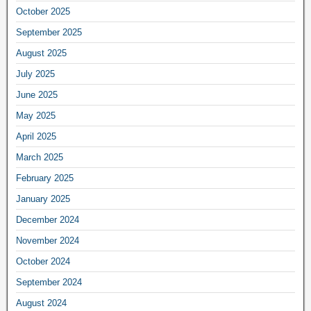
October 2025
September 2025
August 2025
July 2025
June 2025
May 2025
April 2025
March 2025
February 2025
January 2025
December 2024
November 2024
October 2024
September 2024
August 2024