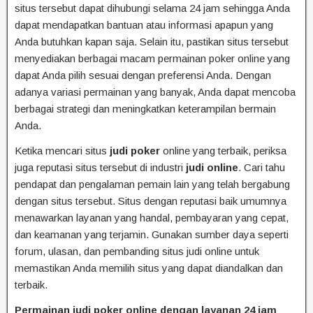
situs tersebut dapat dihubungi selama 24 jam sehingga Anda
dapat mendapatkan bantuan atau informasi apapun yang
Anda butuhkan kapan saja. Selain itu, pastikan situs tersebut
menyediakan berbagai macam permainan poker online yang
dapat Anda pilih sesuai dengan preferensi Anda. Dengan
adanya variasi permainan yang banyak, Anda dapat mencoba
berbagai strategi dan meningkatkan keterampilan bermain
Anda.
Ketika mencari situs
judi poker
online yang terbaik, periksa
juga reputasi situs tersebut di industri
judi online
. Cari tahu
pendapat dan pengalaman pemain lain yang telah bergabung
dengan situs tersebut. Situs dengan reputasi baik umumnya
menawarkan layanan yang handal, pembayaran yang cepat,
dan keamanan yang terjamin. Gunakan sumber daya seperti
forum, ulasan, dan pembanding situs judi online untuk
memastikan Anda memilih situs yang dapat diandalkan dan
terbaik.
Permainan judi poker online dengan layanan 24 jam