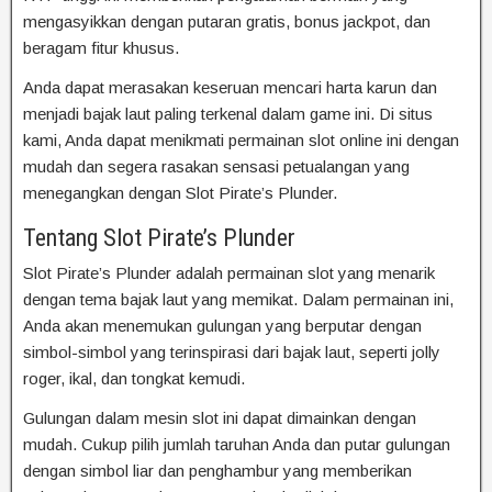
mengasyikkan dengan putaran gratis, bonus jackpot, dan
beragam fitur khusus.
Anda dapat merasakan keseruan mencari harta karun dan
menjadi bajak laut paling terkenal dalam game ini. Di situs
kami, Anda dapat menikmati permainan slot online ini dengan
mudah dan segera rasakan sensasi petualangan yang
menegangkan dengan Slot Pirate’s Plunder.
Tentang Slot Pirate’s Plunder
Slot Pirate’s Plunder adalah permainan slot yang menarik
dengan tema bajak laut yang memikat. Dalam permainan ini,
Anda akan menemukan gulungan yang berputar dengan
simbol-simbol yang terinspirasi dari bajak laut, seperti jolly
roger, ikal, dan tongkat kemudi.
Gulungan dalam mesin slot ini dapat dimainkan dengan
mudah. Cukup pilih jumlah taruhan Anda dan putar gulungan
dengan simbol liar dan penghambur yang memberikan