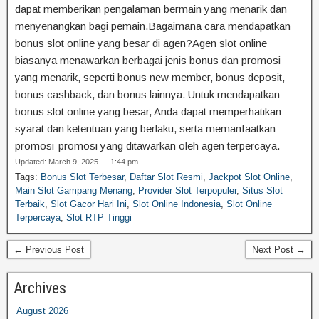
dapat memberikan pengalaman bermain yang menarik dan
menyenangkan bagi pemain.Bagaimana cara mendapatkan
bonus slot online yang besar di agen?Agen slot online
biasanya menawarkan berbagai jenis bonus dan promosi
yang menarik, seperti bonus new member, bonus deposit,
bonus cashback, dan bonus lainnya. Untuk mendapatkan
bonus slot online yang besar, Anda dapat memperhatikan
syarat dan ketentuan yang berlaku, serta memanfaatkan
promosi-promosi yang ditawarkan oleh agen terpercaya.
Updated: March 9, 2025 — 1:44 pm
Tags:
Bonus Slot Terbesar
,
Daftar Slot Resmi
,
Jackpot Slot Online
,
Main Slot Gampang Menang
,
Provider Slot Terpopuler
,
Situs Slot
Terbaik
,
Slot Gacor Hari Ini
,
Slot Online Indonesia
,
Slot Online
Terpercaya
,
Slot RTP Tinggi
← Previous Post
Next Post →
Archives
August 2026