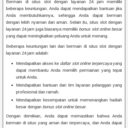
Bermain di situs slot dengan layanan 24 jam memiliki
beberapa keuntungan. Anda dapat mendapatkan bantuan jika
Anda membutuhkannya, sehingga Anda dapat bermain
dengan lebih nyaman dan aman. Selain itu, situs slot dengan
layanan 24 jam juga biasanya memiliki
bonus slot online besar
yang dapat meningkatkan peluang Anda untuk menang.
Beberapa keuntungan lain dari bermain di situs slot dengan
layanan 24 jam adalah:
Mendapatkan akses ke
daftar slot online terpercaya
yang
dapat membantu Anda memilih permainan yang tepat
untuk Anda.
Mendapatkan bantuan dari tim layanan pelanggan yang
profesional dan ramah.
Mendapatkan kesempatan untuk memenangkan hadiah
besar dengan
bonus slot online besar
.
Dengan demikian, Anda dapat memastikan bahwa Anda
bermain di situs yang aman dan terpercaya, dan Anda dapat