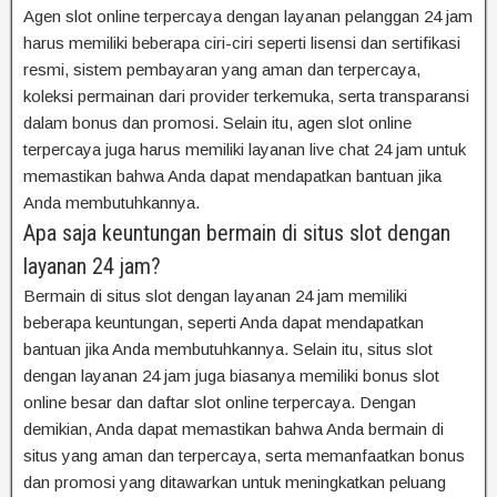
Agen slot online terpercaya dengan layanan pelanggan 24 jam
harus memiliki beberapa ciri-ciri seperti lisensi dan sertifikasi
resmi, sistem pembayaran yang aman dan terpercaya,
koleksi permainan dari provider terkemuka, serta transparansi
dalam bonus dan promosi. Selain itu, agen slot online
terpercaya juga harus memiliki layanan live chat 24 jam untuk
memastikan bahwa Anda dapat mendapatkan bantuan jika
Anda membutuhkannya.
Apa saja keuntungan bermain di situs slot dengan
layanan 24 jam?
Bermain di situs slot dengan layanan 24 jam memiliki
beberapa keuntungan, seperti Anda dapat mendapatkan
bantuan jika Anda membutuhkannya. Selain itu, situs slot
dengan layanan 24 jam juga biasanya memiliki bonus slot
online besar dan daftar slot online terpercaya. Dengan
demikian, Anda dapat memastikan bahwa Anda bermain di
situs yang aman dan terpercaya, serta memanfaatkan bonus
dan promosi yang ditawarkan untuk meningkatkan peluang