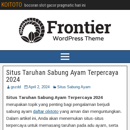
KOITOTO
bocoran slot gacor pragmatic hari ini
Situs Taruhan Sabung Ayam Terpercaya
2024
gszdd
April 2, 2024
Situs Sabung Ayam
Situs Taruhan Sabung Ayam Terpercaya 2024
merupakan topik yang penting bagi pengalaman berjudi
sabung ayam
daftar olxtoto
yang aman dan menguntungkan.
Dalam artikel ini, Anda akan menemukan situs-situs
terpercaya untuk memasang taruhan pada adu ayam, serta