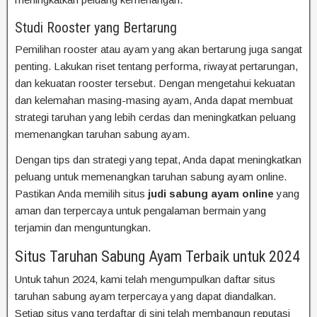
Studi Rooster yang Bertarung
Pemilihan rooster atau ayam yang akan bertarung juga sangat
penting. Lakukan riset tentang performa, riwayat pertarungan,
dan kekuatan rooster tersebut. Dengan mengetahui kekuatan
dan kelemahan masing-masing ayam, Anda dapat membuat
strategi taruhan yang lebih cerdas dan meningkatkan peluang
memenangkan taruhan sabung ayam.
Dengan tips dan strategi yang tepat, Anda dapat meningkatkan
peluang untuk memenangkan taruhan sabung ayam online.
Pastikan Anda memilih situs
judi sabung ayam online
yang
aman dan terpercaya untuk pengalaman bermain yang
terjamin dan menguntungkan.
Situs Taruhan Sabung Ayam Terbaik untuk 2024
Untuk tahun 2024, kami telah mengumpulkan daftar situs
taruhan sabung ayam terpercaya yang dapat diandalkan.
Setiap situs yang terdaftar di sini telah membangun reputasi