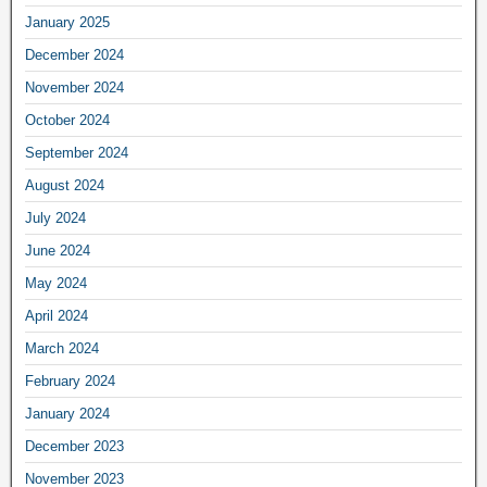
January 2025
December 2024
November 2024
October 2024
September 2024
August 2024
July 2024
June 2024
May 2024
April 2024
March 2024
February 2024
January 2024
December 2023
November 2023