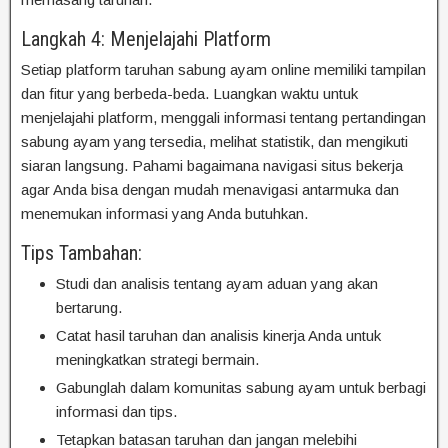
Langkah 4: Menjelajahi Platform
Setiap platform taruhan sabung ayam online memiliki tampilan
dan fitur yang berbeda-beda. Luangkan waktu untuk
menjelajahi platform, menggali informasi tentang pertandingan
sabung ayam yang tersedia, melihat statistik, dan mengikuti
siaran langsung. Pahami bagaimana navigasi situs bekerja
agar Anda bisa dengan mudah menavigasi antarmuka dan
menemukan informasi yang Anda butuhkan.
Tips Tambahan:
Studi dan analisis tentang ayam aduan yang akan
bertarung.
Catat hasil taruhan dan analisis kinerja Anda untuk
meningkatkan strategi bermain.
Gabunglah dalam komunitas sabung ayam untuk berbagi
informasi dan tips.
Tetapkan batasan taruhan dan jangan melebihi