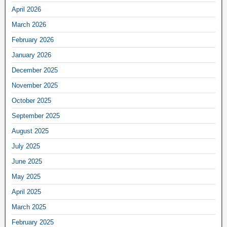
April 2026
March 2026
February 2026
January 2026
December 2025
November 2025
October 2025
September 2025
August 2025
July 2025
June 2025
May 2025
April 2025
March 2025
February 2025