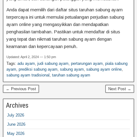
Anda dapat memilih dari daftar situs taruhan sabung ayam
terpercaya ini untuk memulai petualangan perjudian sabung
ayam online yang mengasyikkan dan mendapatkan
penghasilan tambahan. Pastikan untuk mendaftar di situs
yang tepat dan nikmati taruhan sabung ayam dengan
keamanan dan kepercayaan penuh.
Updated: April 2, 2024 — 1:50 pm
Tags:
adu ayam
,
judi sabung ayam
,
pertarungan ayam
,
piala sabung
ayam
,
prediksi sabung ayam
,
sabung ayam
,
sabung ayam online
,
sabung ayam tradisional
,
taruhan sabung ayam
← Previous Post
Next Post →
Archives
July 2026
June 2026
May 2026