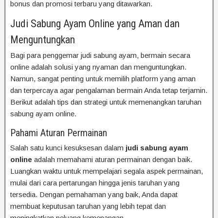
bonus dan promosi terbaru yang ditawarkan.
Judi Sabung Ayam Online yang Aman dan
Menguntungkan
Bagi para penggemar judi sabung ayam, bermain secara
online adalah solusi yang nyaman dan menguntungkan.
Namun, sangat penting untuk memilih platform yang aman
dan terpercaya agar pengalaman bermain Anda tetap terjamin.
Berikut adalah tips dan strategi untuk memenangkan taruhan
sabung ayam online.
Pahami Aturan Permainan
Salah satu kunci kesuksesan dalam
judi sabung ayam
online
adalah memahami aturan permainan dengan baik.
Luangkan waktu untuk mempelajari segala aspek permainan,
mulai dari cara pertarungan hingga jenis taruhan yang
tersedia. Dengan pemahaman yang baik, Anda dapat
membuat keputusan taruhan yang lebih tepat dan
meningkatkan peluang kemenangan.