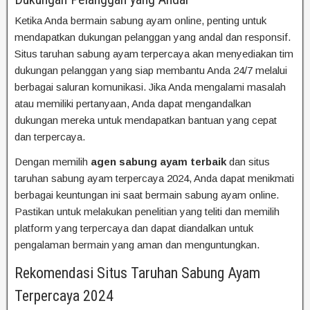
Ketika Anda bermain sabung ayam online, penting untuk
mendapatkan dukungan pelanggan yang andal dan responsif.
Situs taruhan sabung ayam terpercaya akan menyediakan tim
dukungan pelanggan yang siap membantu Anda 24/7 melalui
berbagai saluran komunikasi. Jika Anda mengalami masalah
atau memiliki pertanyaan, Anda dapat mengandalkan
dukungan mereka untuk mendapatkan bantuan yang cepat
dan terpercaya.
Dengan memilih
agen sabung ayam terbaik
dan situs
taruhan sabung ayam terpercaya 2024, Anda dapat menikmati
berbagai keuntungan ini saat bermain sabung ayam online.
Pastikan untuk melakukan penelitian yang teliti dan memilih
platform yang terpercaya dan dapat diandalkan untuk
pengalaman bermain yang aman dan menguntungkan.
Rekomendasi Situs Taruhan Sabung Ayam
Terpercaya 2024