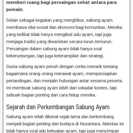
memberi ruang bagi persaingan sehat antara para
pemain.
Selain sebagai kegiatan yang menghibur, sabung ayam
membawa nilai sosial dan ekonomi bagi komunitas. Mereka
yang terlibat tidak hanya mengikuti adu ayam, tapi juga
menjaga tradisi yang diwariskan secara turun-temurun.
Persaingan dalam sabung ayam tidak hanya soal
keberuntungan, tapi juga keterampilan dan strategi.
Dunia sabung ayam penuh dengan cerita menarik tentang
bagaimana orang-orang merawat ayam, mempersiapkan
pertandingan, dan menjalin hubungan antar sesama peserta.
Ini membuat sabung ayam lebih dari sekadar kontes, tapi
sebuah bagian penting dari cara hidup mereka.
Sejarah dan Perkembangan Sabung Ayam
Sabung ayam telah dikenal sejak lama dan berkembang
menjadi bagian penting dari budaya di Nusantara. Aktivitas ini
tidak hanya soal adu kekuatan ayam, tapi juga menyimpan