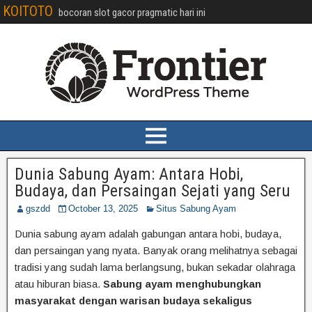
KOITOTO
bocoran slot gacor pragmatic hari ini
Dunia Sabung Ayam: Antara Hobi,
Budaya, dan Persaingan Sejati yang Seru
gszdd
October 13, 2025
Situs Sabung Ayam
Dunia sabung ayam adalah gabungan antara hobi, budaya,
dan persaingan yang nyata. Banyak orang melihatnya sebagai
tradisi yang sudah lama berlangsung, bukan sekadar olahraga
atau hiburan biasa.
Sabung ayam menghubungkan
masyarakat dengan warisan budaya sekaligus