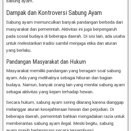
sabung ayam.
Dampak dan Kontroversi Sabung Ayam
Sabung ayam memunculkan banyak pandangan berbeda dari
masyarakat dan pemerintah. Aktivitas ini juga berpengaruh
pada sosial budaya di beberapa daerah. Di sisi lain, ada usaha
untuk melestarikan tradisi sambil menjaga etika dan aturan
yang berlaku.
Pandangan Masyarakat dan Hukum
Masyarakat memiliki pandangan yang beragam soal sabung
ayam. Ada yang melihatnya sebagai hiburan dan bagian
budaya. Namun, banyak orang lain yang menilai sabung ayam
sebagai aktivitas yang kejam terhadap hewan.
Secara hukum, sabung ayam sering dilarang karena dianggap
melanggar aturan kesejahteraan hewan dan perjudian. Di
beberapa daerah, pemerintah bahkan mengadakan razia untuk
memberantas sabung ayam ilegal. Meski begitu, sabung
ayam masih berlangsung secara tersembunyi.