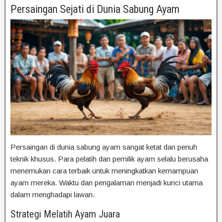
Persaingan Sejati di Dunia Sabung Ayam
Persaingan di dunia sabung ayam sangat ketat dan penuh
teknik khusus. Para pelatih dan pemilik ayam selalu berusaha
menemukan cara terbaik untuk meningkatkan kemampuan
ayam mereka. Waktu dan pengalaman menjadi kunci utama
dalam menghadapi lawan.
Strategi Melatih Ayam Juara