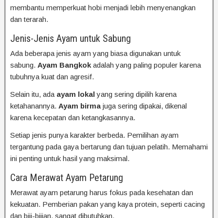
membantu memperkuat hobi menjadi lebih menyenangkan
dan terarah.
Jenis-Jenis Ayam untuk Sabung
Ada beberapa jenis ayam yang biasa digunakan untuk
sabung.
Ayam Bangkok
adalah yang paling populer karena
tubuhnya kuat dan agresif.
Selain itu, ada
ayam lokal
yang sering dipilih karena
ketahanannya.
Ayam birma
juga sering dipakai, dikenal
karena kecepatan dan ketangkasannya.
Setiap jenis punya karakter berbeda. Pemilihan ayam
tergantung pada gaya bertarung dan tujuan pelatih. Memahami
ini penting untuk hasil yang maksimal.
Cara Merawat Ayam Petarung
Merawat ayam petarung harus fokus pada kesehatan dan
kekuatan. Pemberian pakan yang kaya protein, seperti cacing
dan biji-bijian, sangat dibutuhkan.