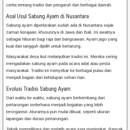
cerita tentang tradisi dan pengaruh dari berbagai daerah.
Asal Usul Sabung Ayam di Nusantara
Sabung ayam diperkirakan sudah ada di Nusantara sejak
zaman kerajaan, khususnya di Jawa dan Bali. Ini awalnya
sebagai hiburan bagi raja dan bangsawan. Ayam jago yang
kuat dan tangguh dipilih untuk bertarung.
Masyarakat desa ikut melanjutkan tradisi ini. Mereka sering
mengadakan sabung ayam pada acara adat atau pesta
masyarakat. Tradisi ini menyebar ke berbagai pulau dan
menjadi bagian dari kehidupan sehari-hari.
Evolusi Tradisi Sabung Ayam
Dari waktu ke waktu, sabung ayam berkembang dari
pertarungan sederhana menjadi kegiatan yang lebih
terorganisir. Aturannya pun mulai dibuat, seperti ukuran
lapangan dan durasi pertarungan.
Teknik memelihara dan melatih ayam juga meningkat. Banyak