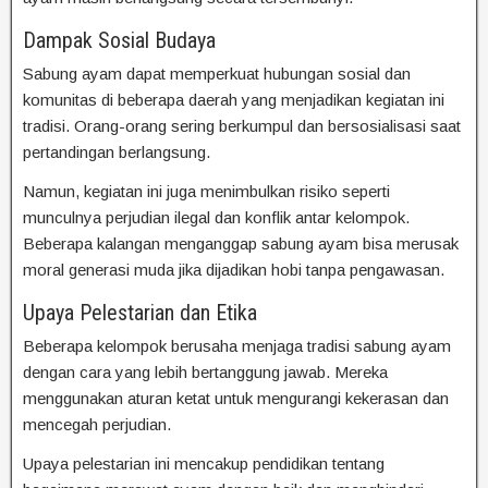
Dampak Sosial Budaya
Sabung ayam dapat memperkuat hubungan sosial dan
komunitas di beberapa daerah yang menjadikan kegiatan ini
tradisi. Orang-orang sering berkumpul dan bersosialisasi saat
pertandingan berlangsung.
Namun, kegiatan ini juga menimbulkan risiko seperti
munculnya perjudian ilegal dan konflik antar kelompok.
Beberapa kalangan menganggap sabung ayam bisa merusak
moral generasi muda jika dijadikan hobi tanpa pengawasan.
Upaya Pelestarian dan Etika
Beberapa kelompok berusaha menjaga tradisi sabung ayam
dengan cara yang lebih bertanggung jawab. Mereka
menggunakan aturan ketat untuk mengurangi kekerasan dan
mencegah perjudian.
Upaya pelestarian ini mencakup pendidikan tentang